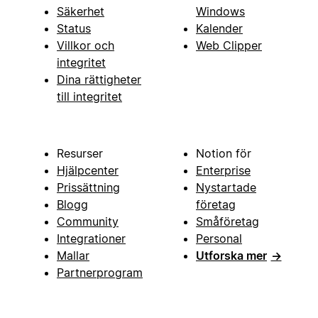
Säkerhet
Windows
Status
Kalender
Villkor och
Web Clipper
integritet
Dina rättigheter
till integritet
Resurser
Notion för
Hjälpcenter
Enterprise
Prissättning
Nystartade
Blogg
företag
Community
Småföretag
Integrationer
Personal
Mallar
Utforska mer
→
Partnerprogram