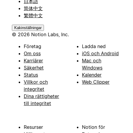
日本語
简体中文
繁體中文
Kakinställningar
© 2026 Notion Labs, Inc.
Företag
Ladda ned
Om oss
iOS och Android
Karriärer
Mac och
Säkerhet
Windows
Status
Kalender
Villkor och
Web Clipper
integritet
Dina rättigheter
till integritet
Resurser
Notion för