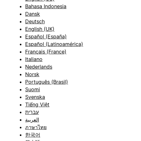
Bahasa Indonesia
Dansk
Deutsch
English (UK)
Español (España)
Español (Latinoamérica)
Français (France)
Italiano
Nederlands
Norsk
Português (Brasil)
Suomi
Svenska
Tiếng Việt
עברית
العربية
ภาษาไทย
한국어