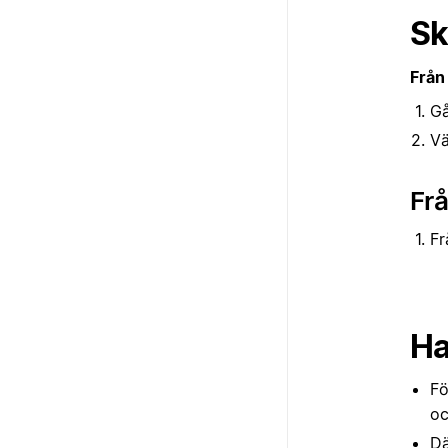
Sk
Från 
Gå
Vä
Frå
Fr
Ha
Fö
oc
Dä