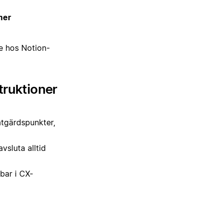
rmer
e hos Notion-
truktioner
åtgärdspunkter,
vsluta alltid
bbar i CX-