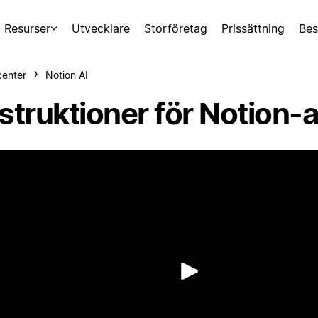
Resurser
Utvecklare
Storföretag
Prissättning
Bes
center
Notion AI
nstruktioner för Notion-
Spela up