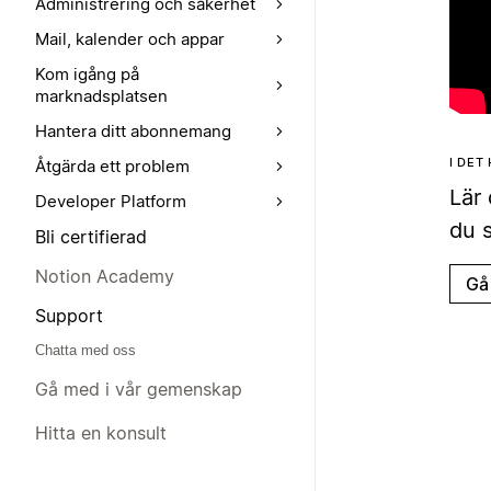
Administrering och säkerhet
Mail, kalender och appar
Kom igång på
marknadsplatsen
Hantera ditt abonnemang
I DET
Åtgärda ett problem
Lär 
Developer Platform
du s
Bli certifierad
Notion Academy
Gå 
Support
Chatta med oss
Gå med i vår gemenskap
Hitta en konsult