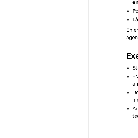
en
Pe
Lå
En e
agent
Ex
St
Fr
an
De
me
An
te