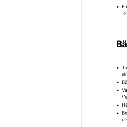
Fö
Bä
Tä
sk
Bö
Va
\"
Hå
Be
ut