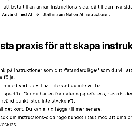
r att byta till en annan Instructions-sida, gå till den nya si
→
→
.
Använd med AI
Ställ in som Notion AI Instructions
sta praxis för att skapa instru
nk på Instruktioner som ditt \"standardläge\" som du vill att
a följa.
rja med vad du vill ha, inte vad du inte vill ha.
r specifik. Om du har en formateringspreferens, beskriv den
använd punktlistor, inte stycken\").
ll det kort. Du kan alltid lägga till mer senare.
sök din Instructions-sida regelbundet i takt med att dina p
vecklas.