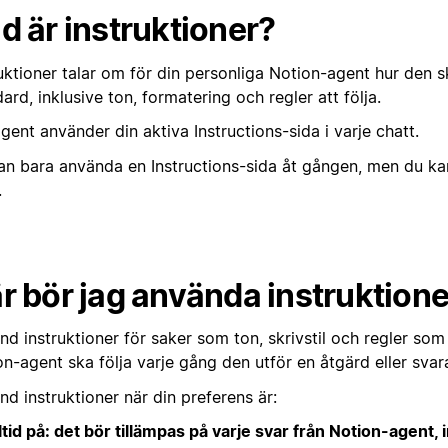
d är instruktioner?
ruktioner talar om för din personliga Notion-agent hur den 
ard, inklusive ton, formatering och regler att följa.
gent använder din aktiva Instructions-sida i varje chatt.
an bara använda en Instructions-sida åt gången, men du k
.
r bör jag använda instruktion
d instruktioner för saker som ton, skrivstil och regler som d
n-agent ska följa varje gång den utför en åtgärd eller svara
d instruktioner när din preferens är:
ltid på: det bör tillämpas på varje svar från Notion-agent, 