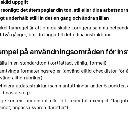
skild uppgift
rsonligt: det återspeglar din ton, stil eller dina arbetsno
gt underhåll: ställ in det en gång och ändra sällan
nkel tumregel är att om du skulle korrigera samma beteend
 två gånger, bör du lägga till det i dina instruktioner.
empel på användningsområden för ins
älla in en standardton (kortfattad, vänlig, formell)
amtvinga formateringsregler (använd alltid checklistor för 
vänd alltid rubriker)
finiera utdatastruktur (sammanfattningar under 5 punkter, a
d nästa steg)
ge kontext om din roll eller ditt team (till exempel: "Jag jo
amet; anpassa svaren därefter")