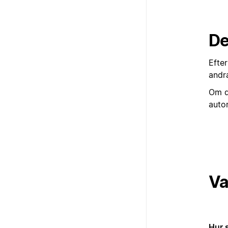
De
Efte
andr
Om d
autom
Va
Hur 