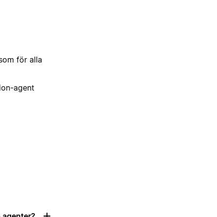
som för alla
tion-agent
a agenter?