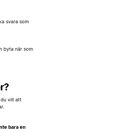
ska svara som
an byta när som
er?
u vill att
r.
inte bara en