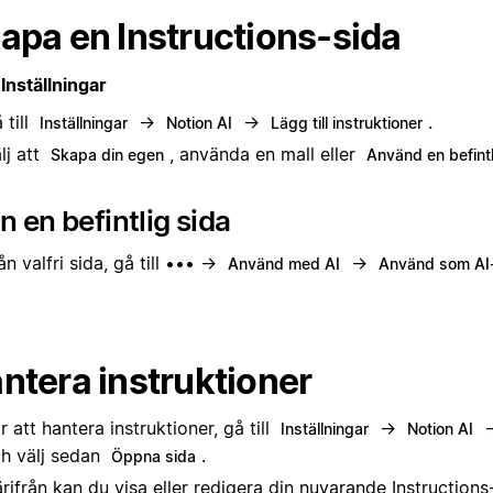
apa en Instructions-sida
Inställningar
 till
→
→
.
Inställningar
Notion AI
Lägg till instruktioner
lj att
, använda en mall eller
Skapa din egen
Använd en befintl
n en befintlig sida
ån valfri sida, gå till ••• →
→
Använd med AI
Använd som AI-
ntera instruktioner
r att hantera instruktioner, gå till
→
Inställningar
Notion AI
h välj sedan
.
Öppna sida
rifrån kan du visa eller redigera din nuvarande Instructions