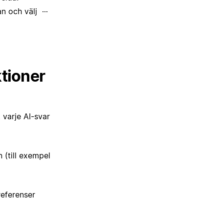
dan och välj
···
ktioner
 varje AI-svar
 (till exempel
referenser