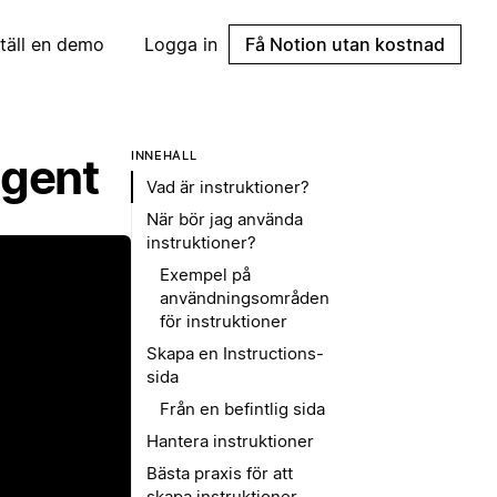
täll en demo
Logga in
Få Notion utan kostnad
INNEHÅLL
agent
Vad är instruktioner?
När bör jag använda
instruktioner?
Exempel på
användningsområden
för instruktioner
Skapa en Instructions-
sida
Från en befintlig sida
p
Hantera instruktioner
Bästa praxis för att
skapa instruktioner