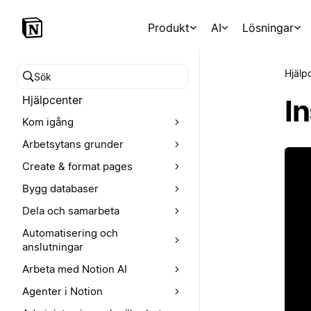
Produkt
AI
Lösningar
Hjälp
Sök i hjälpcentret
Hjälpcenter
I
Kom igång
Arbetsytans grunder
Create & format pages
Bygg databaser
Dela och samarbeta
Automatisering och
anslutningar
Arbeta med Notion AI
Agenter i Notion