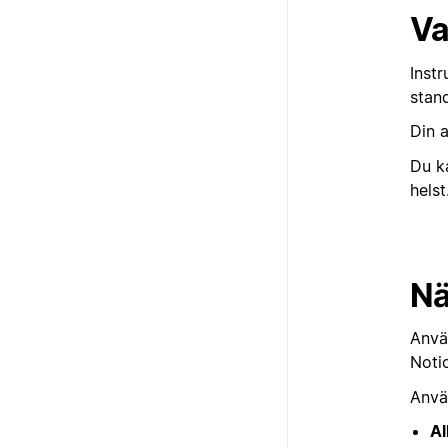
Va
Inst
stand
Din a
Du k
helst
Nä
Använ
Notio
Använ
Al