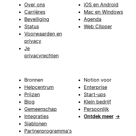
Over ons
iOS en Android
Carrières
Mac en Windows
Beveiliging
Agenda
Status
Web Clipper
Voorwaarden en
privacy
Je
privacyrechten
Bronnen
Notion voor
Helpcentrum
Enterprise
Prijzen
Start-ups
Blog
Klein bedrijf
Gemeenschap
Persoonlijk
Integraties
Ontdek meer
→
Sjablonen
Partnerprogramma's