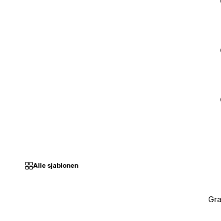
Alle sjablonen
Gra