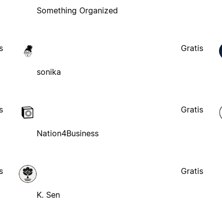
Something Organized
s
Gratis
sonika
s
Gratis
Nation4Business
s
Gratis
K. Sen