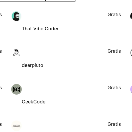
s
Gratis
That Vibe Coder
s
Gratis
dearpluto
s
Gratis
GeekCode
s
Gratis