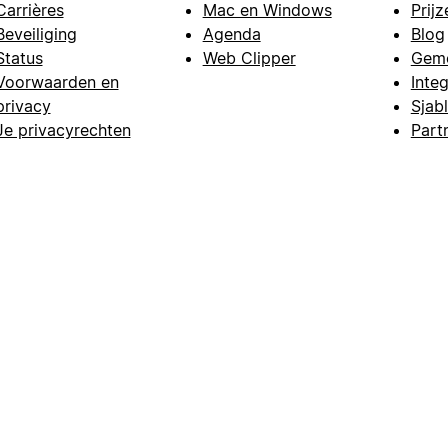
Carrières
Mac en Windows
Prijz
Beveiliging
Agenda
Blog
Status
Web Clipper
Gem
Voorwaarden en
Integ
privacy
Sjab
Je privacyrechten
Part