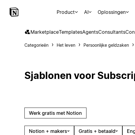
Product
AI
Oplossingen
Marketplace
Templates
Agents
Consultants
Con
Categorieën
Het leven
Persoonlijke geldzaken
Sjablonen voor Subscri
Werk gratis met Notion
Notion + makers
Gratis + betaald
Eng