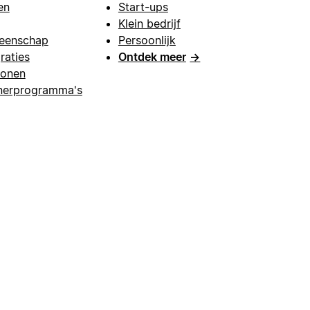
en
Start-ups
Klein bedrijf
eenschap
Persoonlijk
raties
Ontdek meer
→
lonen
nerprogramma's