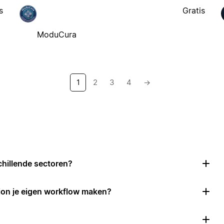
s
Gratis
ModuCura
1
2
3
4
→
chillende sectoren?
ion je eigen workflow maken?