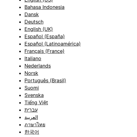
Bahasa Indonesia
Dansk
Deutsch
English (UK)
Español (España)
Español (Latinoamérica)
Français (France)
Italiano
Nederlands
Norsk
Português (Brasil)
Suomi
Svenska
Tiếng Việt
עברית
العربية
ภาษาไทย
한국어