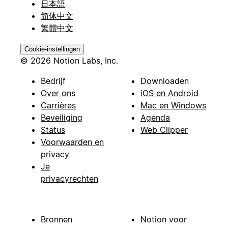
日本語
简体中文
繁體中文
Cookie-instellingen
© 2026 Notion Labs, Inc.
Bedrijf
Downloaden
Over ons
iOS en Android
Carrières
Mac en Windows
Beveiliging
Agenda
Status
Web Clipper
Voorwaarden en
privacy
Je
privacyrechten
Bronnen
Notion voor