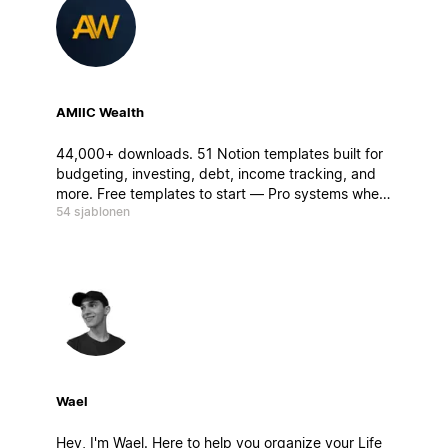
AMIIC Wealth
44,000+ downloads. 51 Notion templates built for
budgeting, investing, debt, income tracking, and
more. Free templates to start — Pro systems when
54 sjablonen
you're ready to go deeper.
Wael
Hey, I'm Wael. Here to help you organize your Life