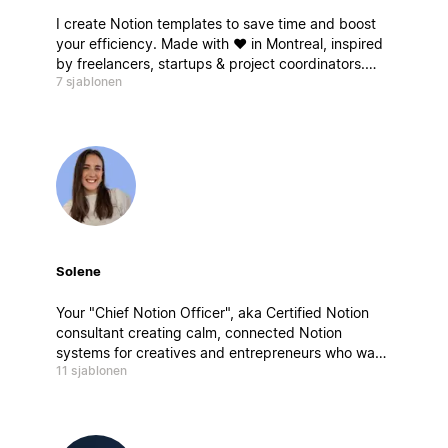
I create Notion templates to save time and boost
your efficiency. Made with ❤️ in Montreal, inspired
by freelancers, startups & project coordinators.
7 sjablonen
Ready for takeoff ? Je crée des modèles Notion
pour gagner du temps et booster votre efficacité.
Solene
Your "Chief Notion Officer", aka Certified Notion
consultant creating calm, connected Notion
systems for creatives and entrepreneurs who want
11 sjablonen
to work better, not harder. My builds blend
strategy, design, and mindfulness, aka clarity by
design.