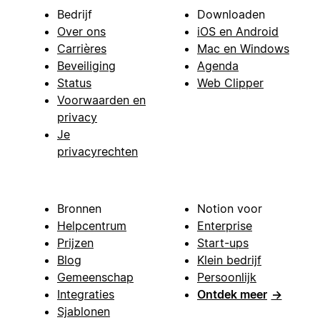
Bedrijf
Downloaden
Over ons
iOS en Android
Carrières
Mac en Windows
Beveiliging
Agenda
Status
Web Clipper
Voorwaarden en
privacy
Je
privacyrechten
Bronnen
Notion voor
Helpcentrum
Enterprise
Prijzen
Start-ups
Blog
Klein bedrijf
Gemeenschap
Persoonlijk
Integraties
Ontdek meer
→
Sjablonen