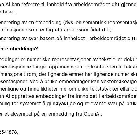
n AI kan referere til innhold fra arbeidsområdet ditt gjenn
dfaser:
nerering av en embedding (dvs. en semantisk representasj
formasjonen som er lagret i arbeidsområdet ditt).
nerering av svar basert på innholdet i arbeidsområdet ditt.
er embeddings?
ddinger er numeriske representasjoner av tekst eller doku
esentasjonene fanger opp meningen og konteksten til tekste
dimensjonalt rom, der lignende emner har lignende numerisk
esentasjoner. Ved å bruke embeddinger kan vektorsøkealgor
enligne og finne likheter mellom ulike tekststykker eller d
on AI opprettes embeddinger fra innholdet i arbeidsområdet
mulig for systemet å gi nøyaktige og relevante svar på bru
er et eksempel på en embedding fra
OpenAI
:
2541878,