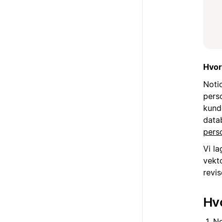
Hvor
Noti
pers
kund
data
pers
Vi l
vekt
revi
Hv
No