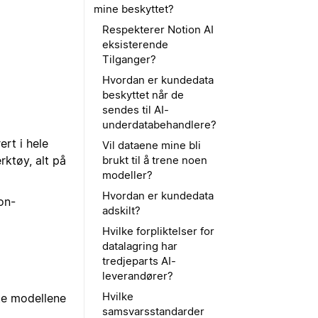
mine beskyttet?
Respekterer Notion AI
eksisterende
Tilganger?
Hvordan er kundedata
beskyttet når de
sendes til AI-
underdatabehandlere?
rt i hele
Vil dataene mine bli
rktøy, alt på
brukt til å trene noen
modeller?
Hvordan er kundedata
on-
adskilt?
Hvilke forpliktelser for
datalagring har
tredjeparts AI-
leverandører?
Hvilke
te modellene
samsvarsstandarder