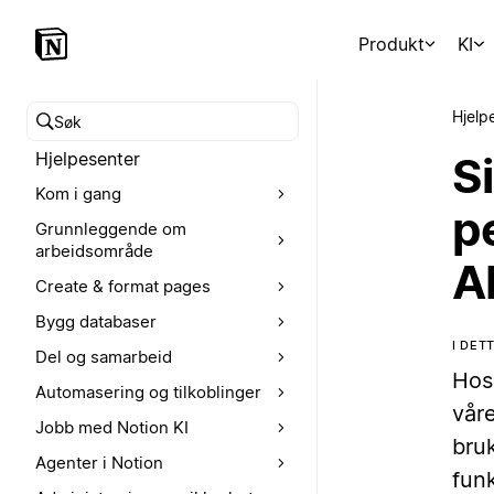
Produkt
KI
Hjelp
Søk i hjelpesenteret
Hjelpesenter
S
Kom i gang
p
Grunnleggende om
arbeidsområde
A
Create & format pages
Bygg databaser
I DET
Del og samarbeid
Hos
Automasering og tilkoblinger
vår
Jobb med Notion KI
bru
Agenter i Notion
funk