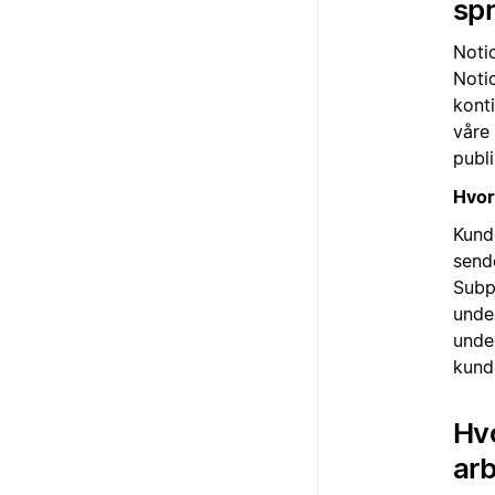
sp
Noti
Noti
kont
våre
publ
Hvor
Kund
send
Subp
unde
under
kund
Hvo
ar