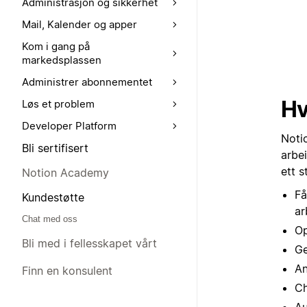
Administrasjon og sikkerhet
Mail, Kalender og apper
Kom i gang på
markedsplassen
Administrer abonnementet
Hv
Løs et problem
Developer Platform
Notio
Bli sertifisert
arbei
ett s
Notion Academy
Få
Kundestøtte
ar
Chat med oss
Op
Bli med i fellesskapet vårt
Ge
An
Finn en konsulent
Ch