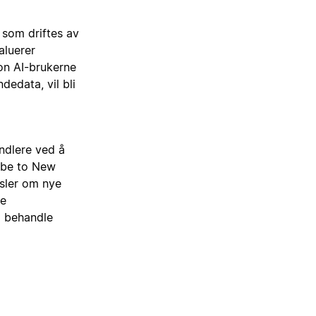
 som driftes av
aluerer
on AI-brukerne
dedata, vil bli
ndlere ved å
be to New
sler om nye
ye
å behandle