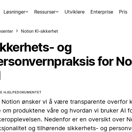
Løsninger
Ressurser
Utviklere
Enterprise
Pris
esenter
Notion KI-sikkerhet
ikkerhets- og
ersonvernpraksis for No
I
TE HJELPEDOKUMENTET
 Notion ønsker vi å være transparente overfor
e om produktene våre og hvordan vi bruker AI fo
keropplevelsen. Nedenfor er en oversikt over N
sjonalitet og tilhørende sikkerhets- og personv