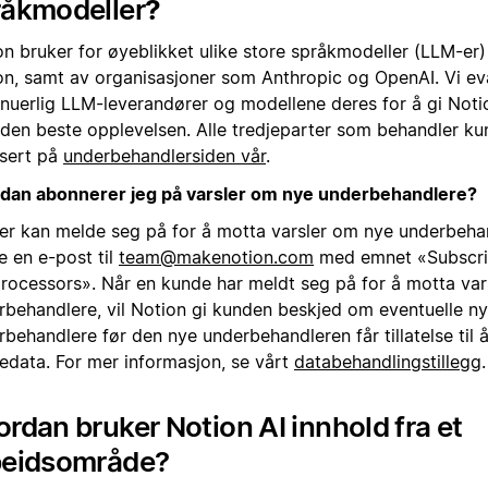
råkmodeller
?
on bruker for øyeblikket ulike store språkmodeller (LLM-er)
on, samt av organisasjoner som Anthropic og OpenAI. Vi ev
inuerlig LLM-leverandører og modellene deres for å gi Noti
 den beste opplevelsen. Alle tredjeparter som behandler kun
isert på
underbehandlersiden vår
.
dan abonnerer jeg på varsler om nye underbehandlere?
er kan melde seg på for å motta varsler om nye underbeha
e en e-post til
team@makenotion.com
med emnet «Subscri
rocessors». Når en kunde har meldt seg på for å motta var
rbehandlere, vil Notion gi kunden beskjed om eventuelle n
behandlere før den nye underbehandleren får tillatelse til 
edata. For mer informasjon, se vårt
databehandlingstillegg
.
rdan bruker Notion AI innhold fra et
beidsområde?