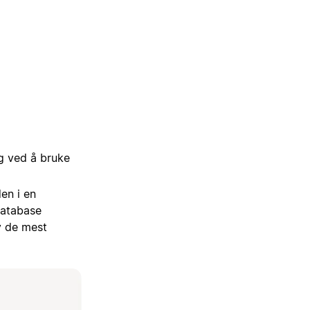
ng ved å bruke
en i en
database
v de mest