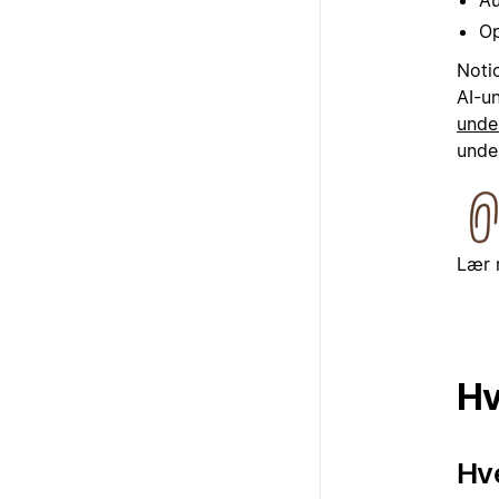
Au
Op
Notio
AI-un
unde
unde
Lær 
Hv
Hve