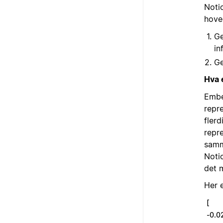
Notio
hove
Ge
in
Ge
Hva 
Embe
repr
fler
repr
samm
Noti
det 
Her 
[
-0.0