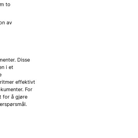
om to
on av
menter. Disse
n i et
e
itmer effektivt
okumenter. For
 for å gjøre
kerspørsmål.