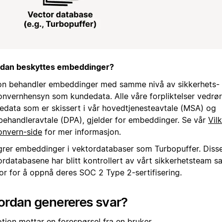
dan beskyttes embeddinger?
on behandler embeddinger med samme nivå av sikkerhets-
onvernhensyn som kundedata. Alle våre forpliktelser vedrø
edata som er skissert i vår hovedtjenesteavtale (MSA) og
behandleravtale (DPA), gjelder for embeddinger. Se vår
Vil
onvern-side
for mer informasjon.
agrer embeddinger i vektordatabaser som Turbopuffer. Diss
ordatabasene har blitt kontrollert av vårt sikkerhetsteam s
sor for å oppnå deres SOC 2 Type 2-sertifisering.
ordan genereres svar?
tion mottar en forespørsel fra en bruker.