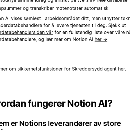
toutfyll sammendrag og innsikt på tvers av hele databaser
psummer og transkriber møtenotater automatisk
n AI vises sømløst i arbeidsområdet ditt, men utnytter tekn
derdatabehandlere for å levere tjenesten til deg. Sjekk ut
rdatabehandlersiden vår
for en fullstendig liste over våre
rdatabehandlere, og lær mer om Notion AI
her →
mer om sikkerhetsfunksjoner for Skreddersydd agent
her
.
ordan fungerer Notion AI?
m er Notions leverandører av store