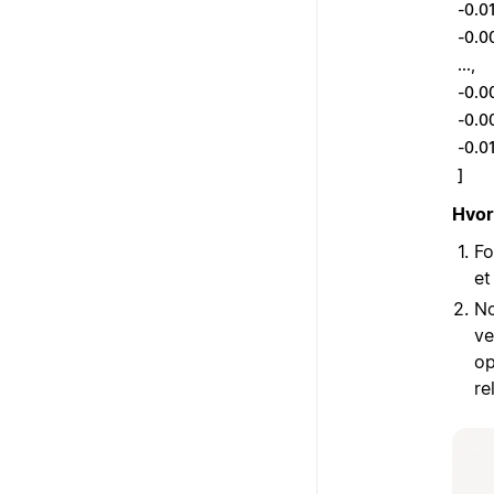
-0.0
-0.0
...,
-0.0
-0.0
-0.0
]
Hvor
Fo
et
No
ve
op
re