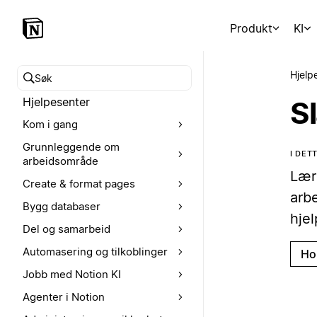
Produkt
KI
Hjelp
Søk i hjelpesenteret
Hjelpesenter
Sl
Kom i gang
Grunnleggende om
I DET
arbeidsområde
Lær
Create & format pages
arbe
Bygg databaser
hjel
Del og samarbeid
Automasering og tilkoblinger
Ho
Jobb med Notion KI
Agenter i Notion