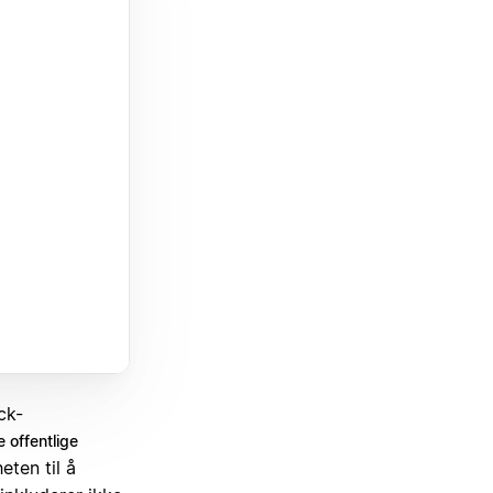
ck-
e offentlige
eten til å