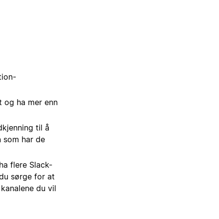
tion-
t og ha mer enn
kjenning til å
n som har de
ha flere Slack-
du sørge for at
 kanalene du vil