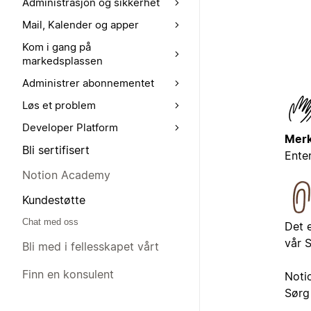
Administrasjon og sikkerhet
Mail, Kalender og apper
Kom i gang på
markedsplassen
Administrer abonnementet
Løs et problem
Developer Platform
Merk
Bli sertifisert
Ente
Notion Academy
Kundestøtte
Chat med oss
Det 
vår S
Bli med i fellesskapet vårt
Finn en konsulent
Noti
Sørg 