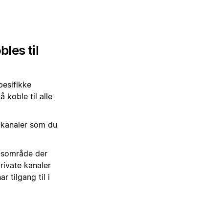
les til
pesifikke
å koble til alle
t-kanaler som du
idsområde der
private kanaler
 tilgang til i