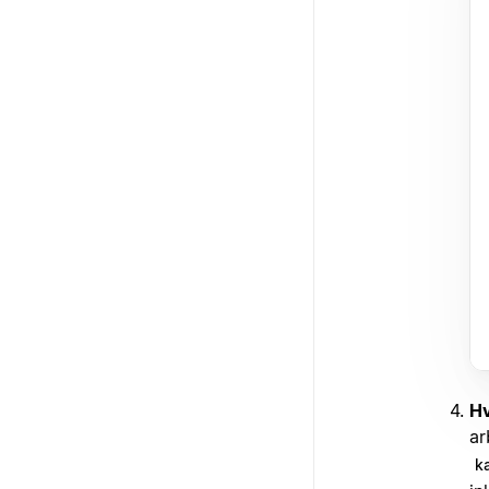
Hv
ar
k