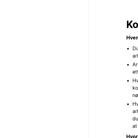
Ko
Hvem
Du
ar
Ar
et
Hv
ko
nø
Hv
ar
du
at
Hvor