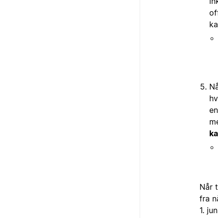
in
of
ka
Nå
hv
en
me
ka
Når t
fra n
1. ju