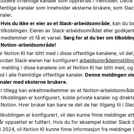
kludere offentlige kanaler som opprettes i fremtiden. Dette 
fentlige kanaler som inneholder eksterne brukere, som Sla
naler.
Hvis du ikke er eier av et Slack-arbeidsområde
, kan du 
tilkoblingen. Eieren av Slack-arbeidsområdet eller godkjen
medlemmer vil få et varsel.
Sørg for at du ber om tilkobling
Notion-arbeidsområde!
r Notion KI har blitt med i disse offentlige kanalene, vil de
ordan Slack-eieren har konfigurert
arbeidsområdeinnstillin
 melding i disse kanalene om at Notion KI har blitt med, og a
d i alle fremtidige offentlige kanaler.
Denne meldingen vise
naler med eksterne brukere.
I tillegg kan enkeltmedlemmer av et Notion-arbeidsområde
tilkoblingen er konfigurert, koble private kanaler og direkt
Notion. Hver bruker kan bare se det de har tilgang til i Sla
ilkoblingen er konfigurert, vil den kunne finne meldinger ett 
år oppsettet er fullført. Hvis du for eksempel kobler Slack t
ni 2024, vil Notion KI kunne finne informasjon fra meldinger 