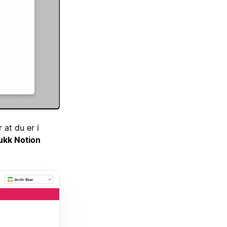
 at du er i
lukk Notion