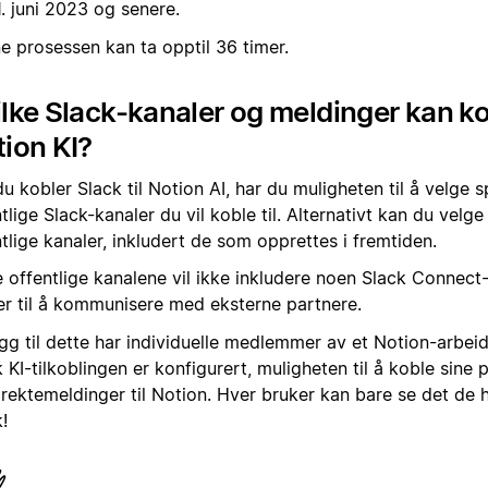
. juni 2023 og senere.
e prosessen kan ta opptil 36 timer.
lke Slack-kanaler og meldinger kan kob
ion KI?
u kobler Slack til Notion AI, har du muligheten til å velge s
tlige Slack-kanaler du vil koble til. Alternativt kan du velge 
tlige kanaler, inkludert de som opprettes i fremtiden.
e offentlige kanalene vil ikke inkludere noen Slack Connec
er til å kommunisere med eksterne partnere.
legg til dette har individuelle medlemmer av et Notion-arbe
 KI-tilkoblingen er konfigurert, muligheten til å koble sine 
rektemeldinger til Notion. Hver bruker kan bare se det de har
!