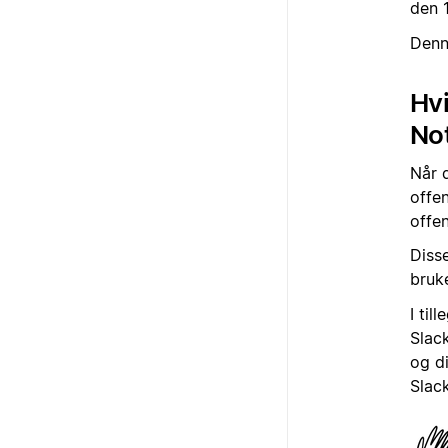
den 1
Denn
Hvi
Not
Når d
offen
offen
Diss
bruk
I til
Slack
og di
Slack