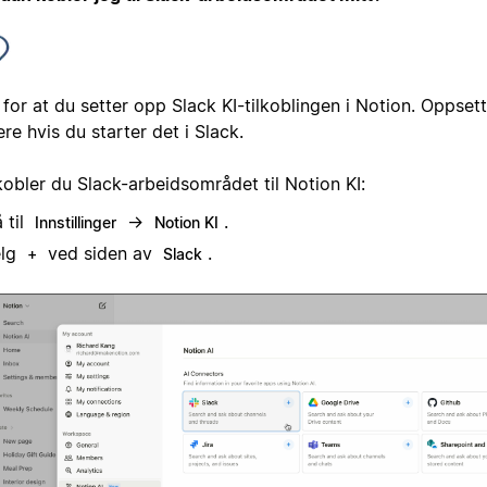
for at du setter opp Slack KI-tilkoblingen i Notion. Oppsette
re hvis du starter det i Slack.
kobler du Slack-arbeidsområdet til Notion KI:
 til
→
.
Innstillinger
Notion KI
elg
ved siden av
.
+
Slack