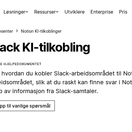
Løsninger
Ressurser
Utviklere
Enterprise
Pris
esenter
Notion KI-tilkoblinger
ack KI-tilkobling
TE HJELPEDOKUMENTET
 hvordan du kobler Slack-arbeidsområdet til No
idsområdet, slik at du raskt kan finne svar i No
p av informasjon fra Slack-samtaler.
pp til vanlige spørsmål