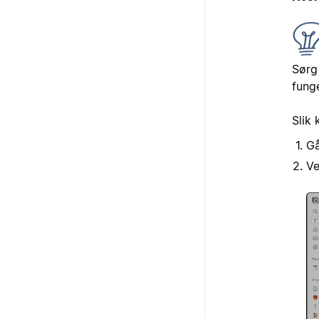
Sørg 
funge
Slik 
Gå
V