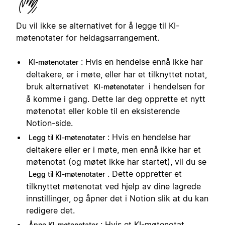
Du vil ikke se alternativet for å legge til KI-
møtenotater for heldagsarrangement.
: Hvis en hendelse ennå ikke har
KI-møtenotater
deltakere, er i møte, eller har et tilknyttet notat,
bruk alternativet
i hendelsen for
KI-møtenotater
å komme i gang. Dette lar deg opprette et nytt
møtenotat eller koble til en eksisterende
Notion-side.
: Hvis en hendelse har
Legg til KI-møtenotater
deltakere eller er i møte, men ennå ikke har et
møtenotat (og møtet ikke har startet), vil du se
. Dette oppretter et
Legg til KI-møtenotater
tilknyttet møtenotat ved hjelp av dine lagrede
innstillinger, og åpner det i Notion slik at du kan
redigere det.
: Hvis et KI-møtenotat
Åpne KI-møtenotater