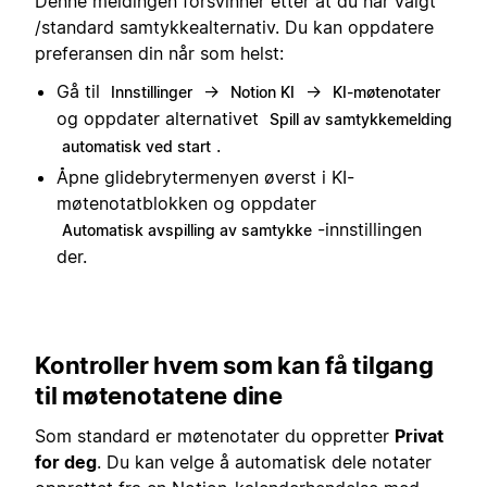
Denne meldingen forsvinner etter at du har valgt
/standard samtykkealternativ. Du kan oppdatere
preferansen din når som helst:
Gå til
→
→
Innstillinger
Notion KI
KI-møtenotater
og oppdater alternativet
Spill av samtykkemelding
.
automatisk ved start
Åpne glidebrytermenyen øverst i KI-
møtenotatblokken og oppdater
-innstillingen
Automatisk avspilling av samtykke
der.
Kontroller hvem som kan få tilgang
til møtenotatene dine
Som standard er møtenotater du oppretter
Privat
for deg
. Du kan velge å automatisk dele notater