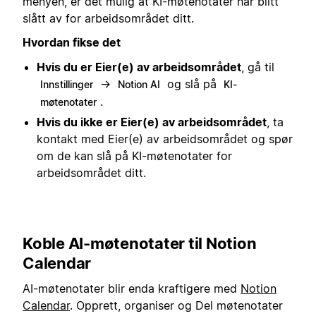
menyen, er det mulig at KI-møtenotater har blitt
slått av for arbeidsområdet ditt.
Hvordan fikse det
Hvis du er Eier(e) av arbeidsområdet
, gå til
→
og slå på
Innstillinger
Notion AI
KI-
.
møtenotater
Hvis du ikke er Eier(e) av arbeidsområdet
, ta
kontakt med Eier(e) av arbeidsområdet og spør
om de kan slå på KI-møtenotater for
arbeidsområdet ditt.
Koble AI-møtenotater til Notion
Calendar
AI-møtenotater blir enda kraftigere med
Notion
Calendar
. Opprett, organiser og Del møtenotater