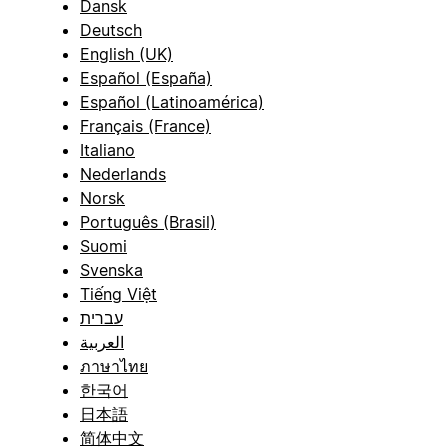
Dansk
Deutsch
English (UK)
Español (España)
Español (Latinoamérica)
Français (France)
Italiano
Nederlands
Norsk
Português (Brasil)
Suomi
Svenska
Tiếng Việt
עברית
العربية
ภาษาไทย
한국어
日本語
简体中文