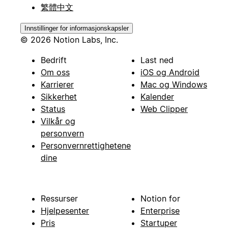
繁體中文
Innstillinger for informasjonskapsler
© 2026 Notion Labs, Inc.
Bedrift
Last ned
Om oss
iOS og Android
Karrierer
Mac og Windows
Sikkerhet
Kalender
Status
Web Clipper
Vilkår og
personvern
Personvernrettighetene
dine
Ressurser
Notion for
Hjelpesenter
Enterprise
Pris
Startuper