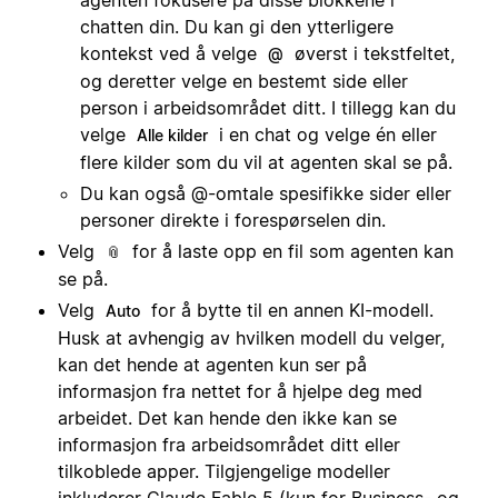
chatten din. Du kan gi den ytterligere
kontekst ved å velge
øverst i tekstfeltet,
@
og deretter velge en bestemt side eller
person i arbeidsområdet ditt. I tillegg kan du
velge
i en chat og velge én eller
Alle kilder
flere kilder som du vil at agenten skal se på.
Du kan også @-omtale spesifikke sider eller
personer direkte i forespørselen din.
Velg
for å laste opp en fil som agenten kan
📎
se på.
Velg
for å bytte til en annen KI-modell.
Auto
Husk at avhengig av hvilken modell du velger,
kan det hende at agenten kun ser på
informasjon fra nettet for å hjelpe deg med
arbeidet. Det kan hende den ikke kan se
informasjon fra arbeidsområdet ditt eller
tilkoblede apper. Tilgjengelige modeller
inkluderer Claude Fable 5 (kun for Business- og