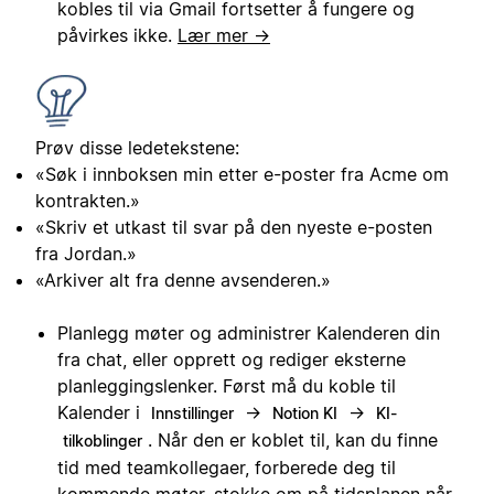
kobles til via Gmail fortsetter å fungere og
påvirkes ikke.
Lær mer →
Prøv disse ledetekstene:
«Søk i innboksen min etter e-poster fra Acme om
kontrakten.»
«Skriv et utkast til svar på den nyeste e-posten
fra Jordan.»
«Arkiver alt fra denne avsenderen.»
Planlegg møter og administrer Kalenderen din
fra chat, eller opprett og rediger eksterne
planleggingslenker. Først må du koble til
Kalender i
→
→
Innstillinger
Notion KI
KI-
. Når den er koblet til, kan du finne
tilkoblinger
tid med teamkollegaer, forberede deg til
kommende møter, stokke om på tidsplanen når