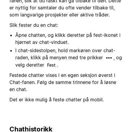
fanen, slik at du raskt kan gå tilbake til den. Dette
er nyttig for samtaler du ofte vender tilbake til,
som langvarige prosjekter eller aktive tråder.
Slik fester du en chat:
Åpne chatten, og klikk deretter på fest-ikonet i
hjørnet av chat-vinduet.
I chat-sidestolpen, hold markøren over chat-
raden, klikk på menyen med tre prikker
, og
•••
velg deretter
.
Fest
Festede chatter vises i en egen seksjon øverst i
Chat-fanen. Følg de samme trinnene for å løsne
en chat.
Det er ikke mulig å feste chatter på mobil.
Chathistorikk