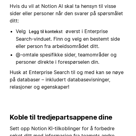
Hvis du vil at Notion AI skal ta hensyn til visse
sider eller personer når den svarer på spørsmålet
ditt:
Velg
øverst i Enterprise
Legg til kontekst
Search-vinduet. Finn og velg en bestemt side
eller person fra arbeidsområdet ditt.
@-omtale spesifikke sider, teamområder og
personer direkte i forespørselen din.
Husk at Enterprise Search til og med kan se nøye
på databaser – inkludert databasevisninger,
relasjoner og egenskaper!
Koble til tredjepartsappene dine
Sett opp Notion KI-tilkoblinger for å forbedre
søket ditt med informasjon fra teamets andre