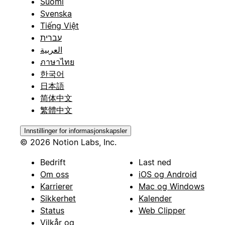
Suomi
Svenska
Tiếng Việt
עברית
العربية
ภาษาไทย
한국어
日本語
简体中文
繁體中文
Innstillinger for informasjonskapsler
© 2026 Notion Labs, Inc.
Bedrift
Last ned
Om oss
iOS og Android
Karrierer
Mac og Windows
Sikkerhet
Kalender
Status
Web Clipper
Vilkår og