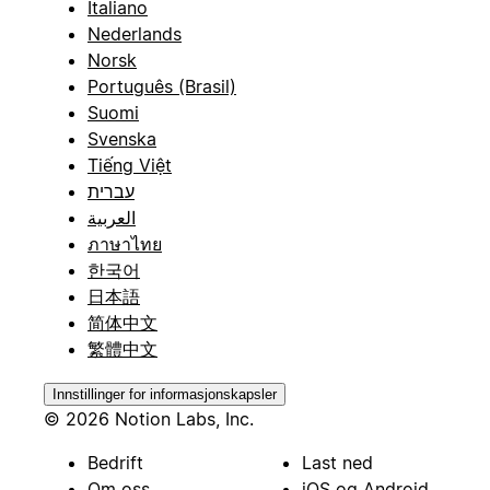
Italiano
Nederlands
Norsk
Português (Brasil)
Suomi
Svenska
Tiếng Việt
עברית
العربية
ภาษาไทย
한국어
日本語
简体中文
繁體中文
Innstillinger for informasjonskapsler
© 2026 Notion Labs, Inc.
Bedrift
Last ned
Om oss
iOS og Android