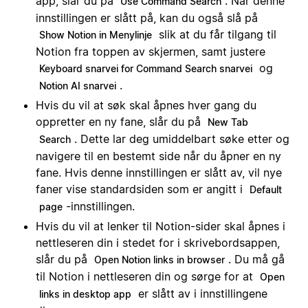
app, slår du på
. Når denne
Use Command Search
innstillingen er slått på, kan du også slå på
slik at du får tilgang til
Show Notion in Menylinje
Notion fra toppen av skjermen, samt justere
og
Keyboard snarvei for Command Search snarvei
.
Notion AI snarvei
Hvis du vil at søk skal åpnes hver gang du
oppretter en ny fane, slår du på
New Tab
. Dette lar deg umiddelbart søke etter og
Search
navigere til en bestemt side når du åpner en ny
fane. Hvis denne innstillingen er slått av, vil nye
faner vise standardsiden som er angitt i
Default
-innstillingen.
page
Hvis du vil at lenker til Notion-sider skal åpnes i
nettleseren din i stedet for i skrivebordsappen,
slår du på
. Du må gå
Open Notion links in browser
til Notion i nettleseren din og sørge for at
Open
er slått av i innstillingene
links in desktop app