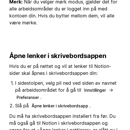
Merk:
Når du velger mørk modus, gjelder det for
alle arbeidsområder du er logget inn på med
kontoen din. Hvis du bytter mellom dem, vil alle
være mørke.
Åpne lenker i skrivebordsappen
Hvis du er på nettet og vil at lenker til Notion-
sider skal åpnes i skrivebordsappen din:
I sidestolpen, velg pil ned ved siden av navnet
på arbeidsområdet for å gå til
→
Innstillinger
.
Preferanser
Slå på
.
Åpne lenker i skrivebordsapp
Du må ha skrivebordsappen installert fra før. Du
må også gå til Notion i skrivebordsappen og
sørge for at «Åpne lenker i nettleser» er slått av i