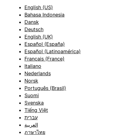
English (US)
Bahasa Indonesia
Dansk
Deutsch
English (UK)
Español (España)
Español (Latinoamérica)
Français (France)
Italiano
Nederlands
Norsk
Português (Brasil)
Suomi
Svenska
Tiếng Việt
עברית
العربية
ภาษาไทย