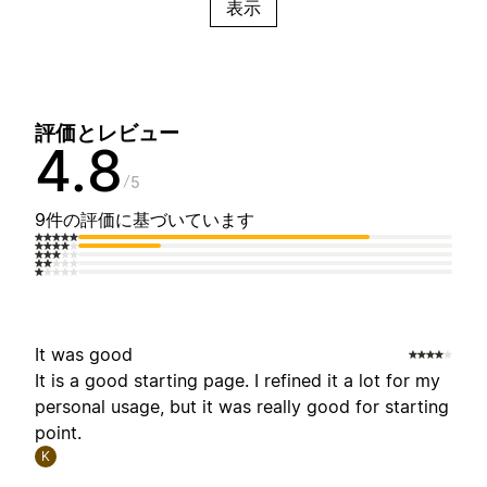
表示
評価とレビュー
4.8
5
9件の評価に基づいています
It was good
It is a good starting page. I refined it a lot for my
personal usage, but it was really good for starting
point.
K