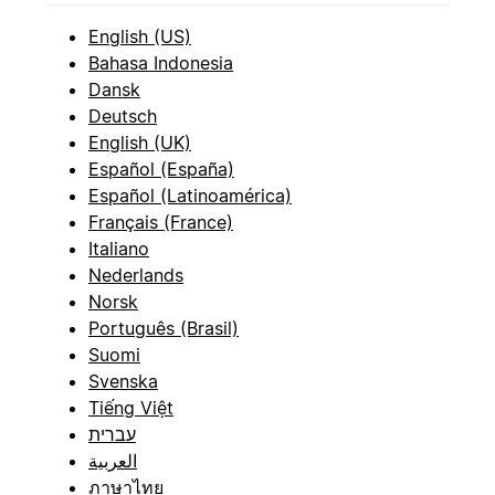
English (US)
Bahasa Indonesia
Dansk
Deutsch
English (UK)
Español (España)
Español (Latinoamérica)
Français (France)
Italiano
Nederlands
Norsk
Português (Brasil)
Suomi
Svenska
Tiếng Việt
עברית
العربية
ภาษาไทย