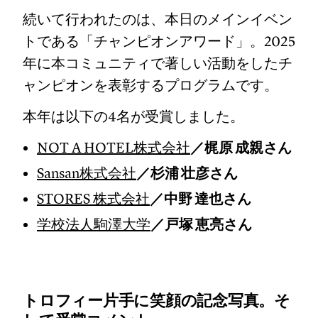
続いて行われたのは、本日のメインイベン
トである「チャンピオンアワード」。2025
年に本コミュニティで著しい活動をしたチ
ャンピオンを表彰するプログラムです。
本年は以下の4名が受賞しました。
NOT A HOTEL株式会社
／梶原 成親さん
Sansan株式会社
／杉浦 壮彦さん
STORES 株式会社
／中野 達也さん
学校法人駒澤大学
／戸塚 恵亮さん
トロフィー片手に笑顔の記念写真。そ