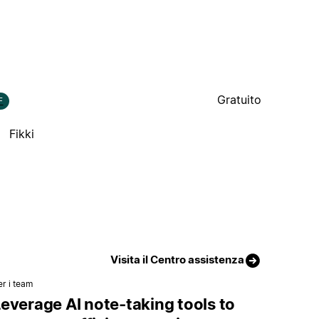
Gratuito
F
Fikki
Visita il Centro assistenza
er i team
everage AI note-taking tools to