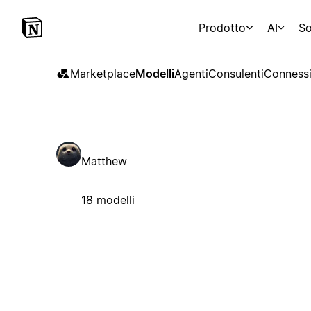
Prodotto
AI
So
Marketplace
Modelli
Agenti
Consulenti
Connessi
Matthew
18 modelli