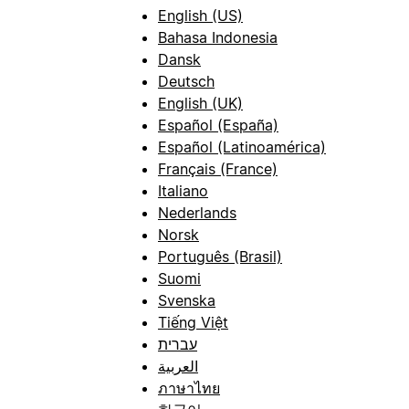
English (US)
Bahasa Indonesia
Dansk
Deutsch
English (UK)
Español (España)
Español (Latinoamérica)
Français (France)
Italiano
Nederlands
Norsk
Português (Brasil)
Suomi
Svenska
Tiếng Việt
עברית
العربية
ภาษาไทย