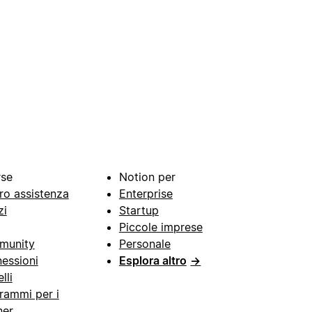
rse
Notion per
ro assistenza
Enterprise
zi
Startup
Piccole imprese
munity
Personale
essioni
Esplora altro
→
lli
rammi per i
ner