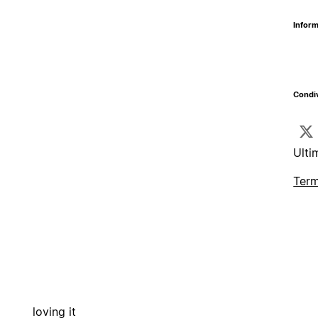
Inform
Condiv
Ulti
Term
loving it