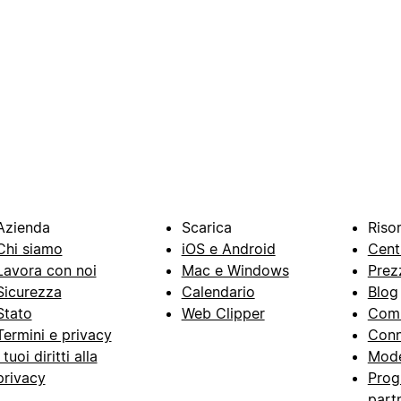
Azienda
Scarica
Riso
Chi siamo
iOS e Android
Cent
Lavora con noi
Mac e Windows
Prez
Sicurezza
Calendario
Blog
Stato
Web Clipper
Com
Termini e privacy
Conn
I tuoi diritti alla
Mode
privacy
Prog
part