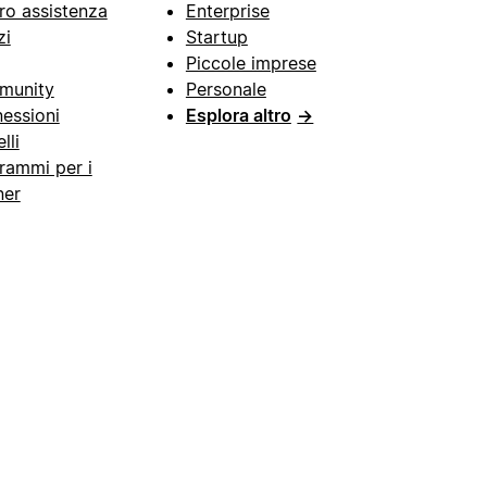
ro assistenza
Enterprise
zi
Startup
Piccole imprese
munity
Personale
essioni
Esplora altro
→
lli
rammi per i
ner