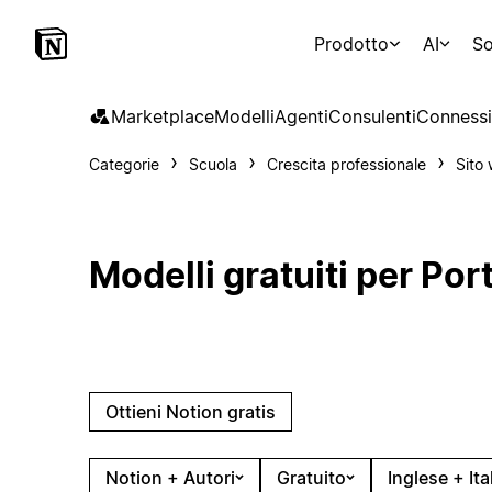
Prodotto
AI
So
Marketplace
Modelli
Agenti
Consulenti
Connessi
Categorie
Scuola
Crescita professionale
Sito
Modelli gratuiti per Por
Ottieni Notion gratis
Notion + Autori
Gratuito
Inglese + Ita