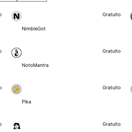
o
Gratuito
NimbleGot
o
Gratuito
NotoMantra
o
Gratuito
Pika
o
Gratuito