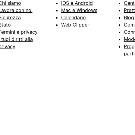
Chi siamo
iOS e Android
Cent
Lavora con noi
Mac e Windows
Prez
Sicurezza
Calendario
Blog
Stato
Web Clipper
Com
Termini e privacy
Conn
I tuoi diritti alla
Mode
privacy
Prog
part