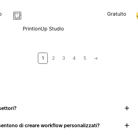
o
Gratuito
PrintionUp Studio
1
2
3
4
5
→
settori?
nsentono di creare workflow personalizzati?