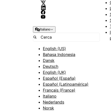
Italiano
English (US)
Bahasa Indonesia
Dansk
Deutsch
English (UK)
Español (España)
Español (Latinoamérica)
Français (France)
Italiano
Nederlands
Norsk