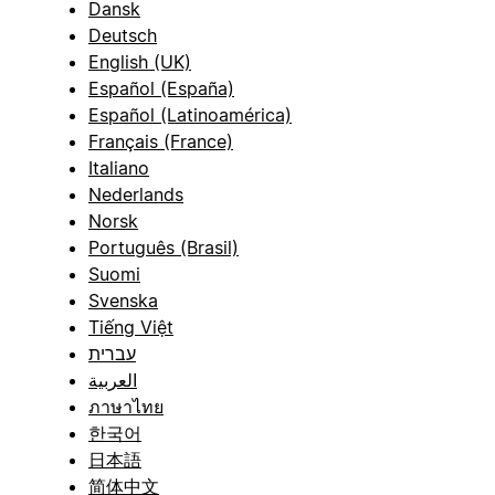
Dansk
Deutsch
English (UK)
Español (España)
Español (Latinoamérica)
Français (France)
Italiano
Nederlands
Norsk
Português (Brasil)
Suomi
Svenska
Tiếng Việt
עברית
العربية
ภาษาไทย
한국어
日本語
简体中文