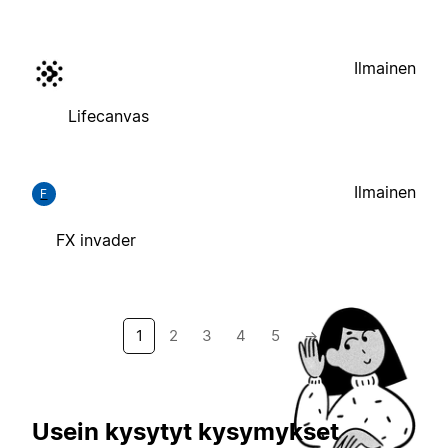
Ilmainen
Lifecanvas
Ilmainen
F
FX invader
1
2
3
4
5
→
Usein kysytyt kysymykset