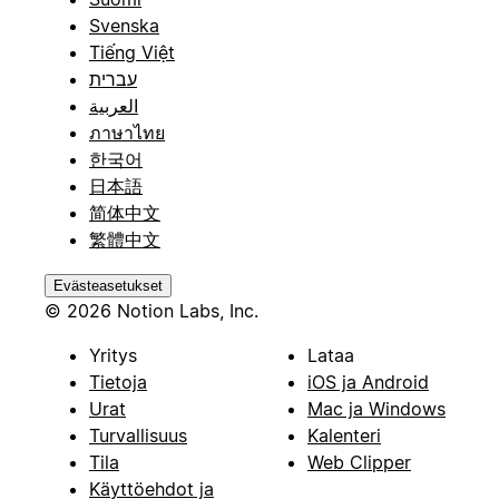
Svenska
Tiếng Việt
עברית
العربية
ภาษาไทย
한국어
日本語
简体中文
繁體中文
Evästeasetukset
© 2026 Notion Labs, Inc.
Yritys
Lataa
Tietoja
iOS ja Android
Urat
Mac ja Windows
Turvallisuus
Kalenteri
Tila
Web Clipper
Käyttöehdot ja