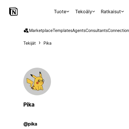
Tuote
Tekoäly
Ratkaisut
Marketplace
Templates
Agents
Consultants
Connection
Tekijät
Pika
Pika
@pika