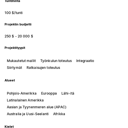
Tuntihinta
100 $/tunti
Projektin budjetti
250 $ - 20 000 $
Projektityypit
Mukautetut mallit
Työnkulun toteutus
Integraatio
Siirtymät
Ratkaisujen toteutus
Alueet
Pohjois-Amerikka
Eurooppa
Lähi-itä
Latinalainen Amerikka
Aasian ja Tyynenmeren alue (APAC)
Australia ja Uusi-Seelanti
Afrikka
Kielet