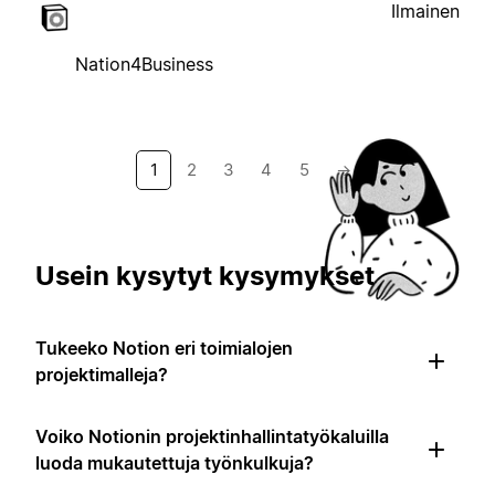
Ilmainen
Nation4Business
1
2
3
4
5
→
Usein kysytyt kysymykset
Tukeeko Notion eri toimialojen
projektimalleja?
Voiko Notionin projektinhallintatyökaluilla
luoda mukautettuja työnkulkuja?