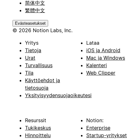
简体中文
繁體中文
Evästeasetukset
© 2026 Notion Labs, Inc.
Yritys
Lataa
Tietoja
iOS ja Android
Urat
Mac ja Windows
Turvallisuus
Kalenteri
Tila
Web Clipper
Käyttöehdot ja
tietosuoja
Yksityisyydensuojaoikeutesi
Resurssit
Notion:
Tukikeskus
Enterprise
Hinnoittelu
Startup-yritykset