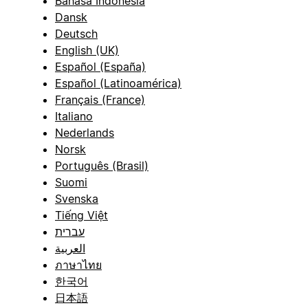
Bahasa Indonesia
Dansk
Deutsch
English (UK)
Español (España)
Español (Latinoamérica)
Français (France)
Italiano
Nederlands
Norsk
Português (Brasil)
Suomi
Svenska
Tiếng Việt
עברית
العربية
ภาษาไทย
한국어
日本語