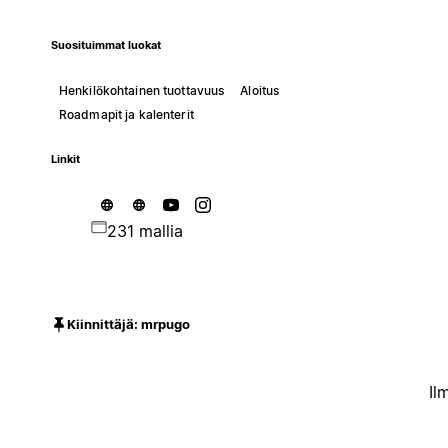
Suosituimmat luokat
Henkilökohtainen tuottavuus
Aloitus
Roadmapit ja kalenterit
Linkit
231 mallia
Kiinnittäjä: mrpugo
Il