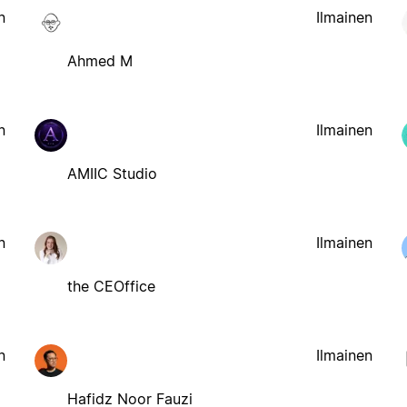
n
Ilmainen
Ahmed M
n
Ilmainen
AMIIC Studio
n
Ilmainen
the CEOffice
n
Ilmainen
Hafidz Noor Fauzi