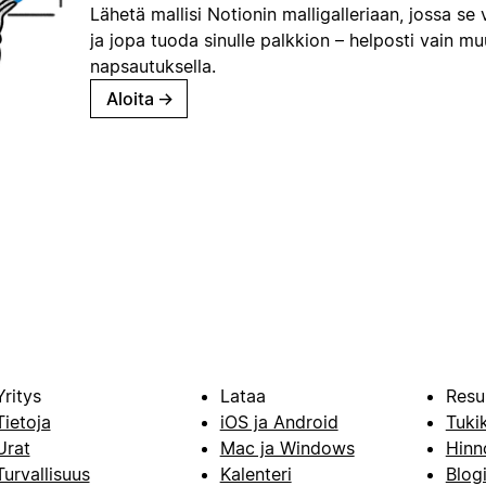
Lähetä mallisi Notionin malligalleriaan, jossa se 
ja jopa tuoda sinulle palkkion – helposti vain m
napsautuksella.
Aloita
→
Yritys
Lataa
Resu
Tietoja
iOS ja Android
Tuki
Urat
Mac ja Windows
Hinn
Turvallisuus
Kalenteri
Blog