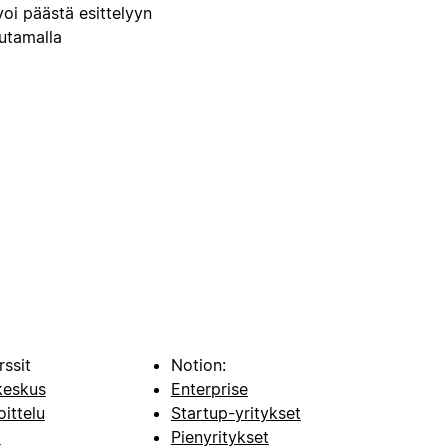
voi päästä esittelyyn
uutamalla
rssit
Notion:
keskus
Enterprise
oittelu
Startup-yritykset
i
Pienyritykset