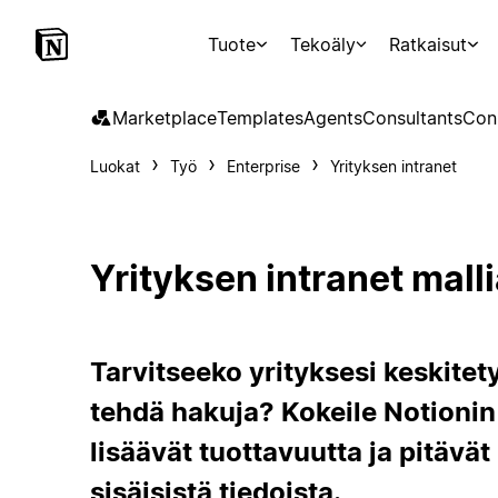
Tuote
Tekoäly
Ratkaisut
Marketplace
Templates
Agents
Consultants
Con
Luokat
Työ
Enterprise
Yrityksen intranet
Yrityksen intranet mall
Tarvitseeko yrityksesi keskitet
tehdä hakuja? Kokeile Notionin 
lisäävät tuottavuutta ja pitävät
sisäisistä tiedoista.