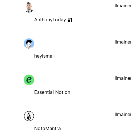
Ilmaine
AnthonyToday 🔐
Ilmaine
heyismail
Ilmaine
Essential Notion
Ilmaine
NotoMantra