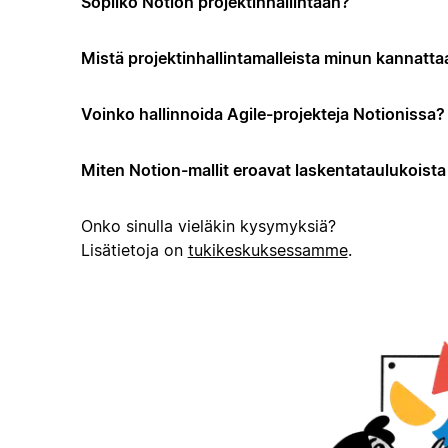
Sopiiko Notion projektinhallintaan?
Mistä projektinhallintamalleista minun kannattaa
Voinko hallinnoida Agile-projekteja Notionissa?
Miten Notion-mallit eroavat laskentataulukoista t
Onko sinulla vieläkin kysymyksiä?
Lisätietoja on
tukikeskuksessamme
.