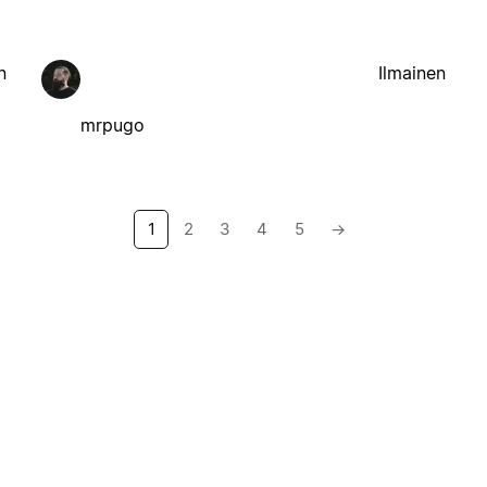
n
Ilmainen
mrpugo
1
2
3
4
5
→