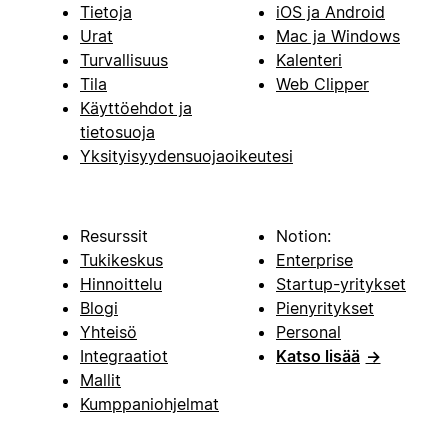
Tietoja
iOS ja Android
Urat
Mac ja Windows
Turvallisuus
Kalenteri
Tila
Web Clipper
Käyttöehdot ja
tietosuoja
Yksityisyydensuojaoikeutesi
Resurssit
Notion:
Tukikeskus
Enterprise
Hinnoittelu
Startup-yritykset
Blogi
Pienyritykset
Yhteisö
Personal
Integraatiot
Katso lisää
→
Mallit
Kumppaniohjelmat