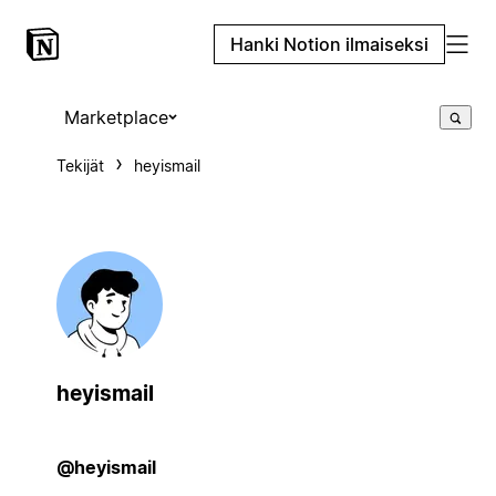
Hanki Notion ilmaiseksi
Marketplace
Tekijät
heyismail
heyismail
@heyismail