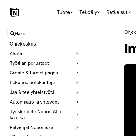
Tuote
Tekoäly
Ratkaisut
Ohjek
Hae ohjekeskuksesta
Ohjekeskus
In
Aloita
Työtilan perusteet
Create & format pages
Rakenna tietokantoja
Jaa & tee yhteistyötä
Automaatio ja yhteydet
Työskentele Notion AI:n
kanssa
Palvelijat Notionissa