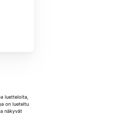
 luetteloita,
sa on lueteltu
tka näkyvät