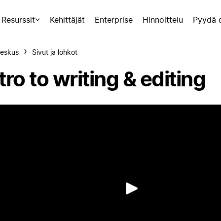
Resurssit
Kehittäjät
Enterprise
Hinnoittelu
Pyydä 
eskus
Sivut ja lohkot
tro to writing & editing
Toista