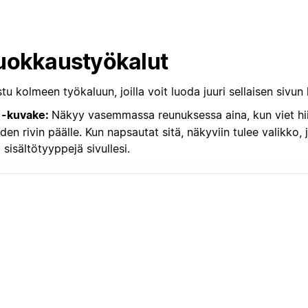
okkaustyökalut
tu kolmeen työkaluun, joilla voit luoda juuri sellaisen sivun 
-kuvake:
Näkyy vasemmassa reunuksessa aina, kun viet hii
den rivin päälle. Kun napsautat sitä, näkyviin tulee valikko, j
i sisältötyyppejä sivullesi.