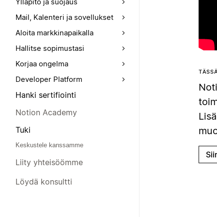
Ylläpito ja suojaus
Mail, Kalenteri ja sovellukset
Aloita markkinapaikalla
Hallitse sopimustasi
Korjaa ongelma
TÄSSÄ
Developer Platform
Noti
Hanki sertifiointi
toim
Notion Academy
Lisä
muok
Tuki
Keskustele kanssamme
Sii
Liity yhteisöömme
Löydä konsultti