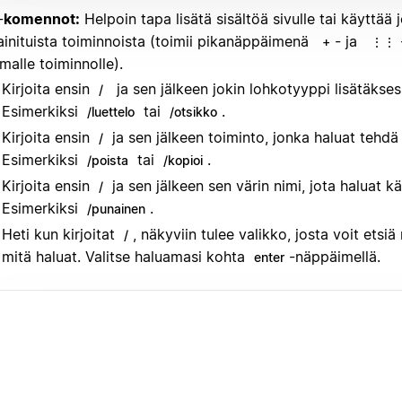
-
komennot:
Helpoin tapa lisätä sisältöä sivulle tai käyttää 
inituista toiminnoista (toimii pikanäppäimenä
- ja
+
⋮⋮
malle toiminnolle).
Kirjoita ensin
ja sen jälkeen jokin lohkotyyppi lisätäkses
/
Esimerkiksi
tai
.
/luettelo
/otsikko
Kirjoita ensin
ja sen jälkeen toiminto, jonka haluat tehdä 
/
Esimerkiksi
tai
.
/poista
/kopioi
Kirjoita ensin
ja sen jälkeen sen värin nimi, jota haluat k
/
Esimerkiksi
.
/punainen
Heti kun kirjoitat
, näkyviin tulee valikko, josta voit etsiä
/
mitä haluat. Valitse haluamasi kohta
-näppäimellä.
enter