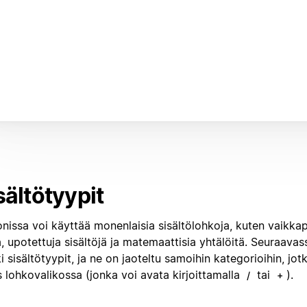
sältötyypit
nissa voi käyttää monenlaisia sisältölohkoja, kuten vaikkapa
, upotettuja sisältöjä ja matemaattisia yhtälöitä. Seuraavas
i sisältötyypit, ja ne on jaoteltu samoihin kategorioihin, jo
 lohkovalikossa (jonka voi avata kirjoittamalla
tai
).
/
+