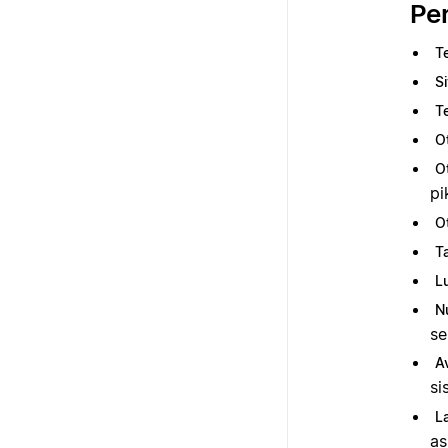
Pe
T
S
T
O
O
pi
O
T
L
N
se
Av
si
L
as