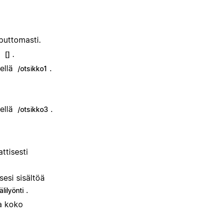
loputtomasti.
n
.
[]
mellä
.
/otsikko1
mellä
.
/otsikko3
ttisesti
sesi sisältöä
.
älilyönti
ia koko