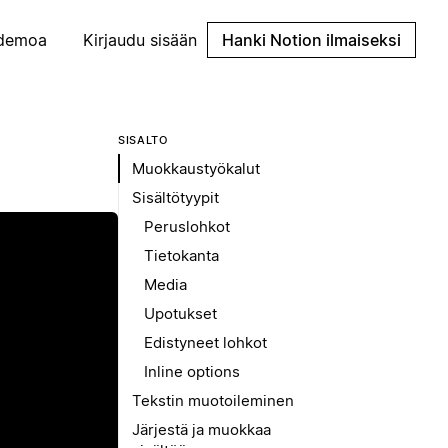
demoa
Kirjaudu sisään
Hanki Notion ilmaiseksi
SISÄLTÖ
Muokkaustyökalut
Sisältötyypit
Peruslohkot
Tietokanta
Media
Upotukset
Edistyneet lohkot
Inline options
Tekstin muotoileminen
Järjestä ja muokkaa