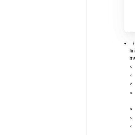
li
me