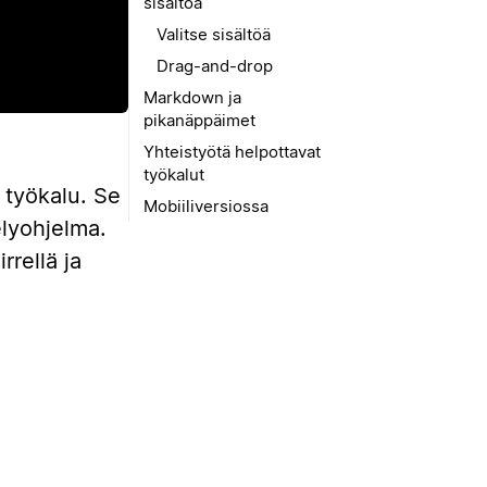
sisältöä
Valitse sisältöä
Drag-and-drop
Markdown ja
pikanäppäimet
Yhteistyötä helpottavat
työkalut
 työkalu. Se
Mobiiliversiossa
elyohjelma.
rrellä ja