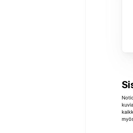
Si
Notio
kuvia
kaikk
myös