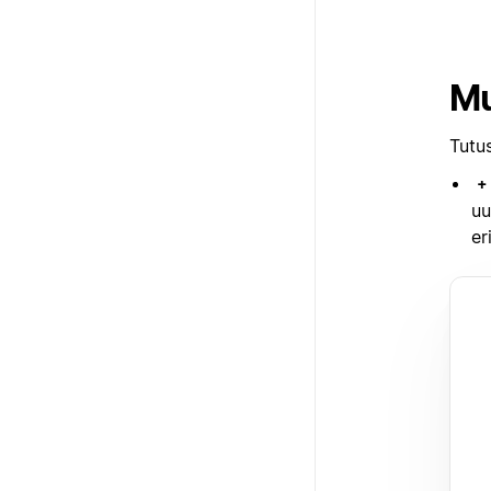
Mu
Tutus
+
uu
er