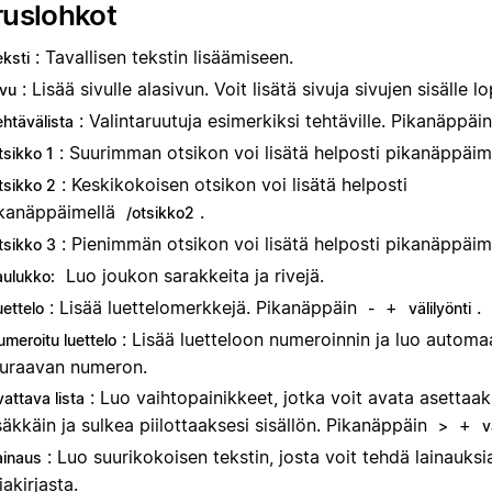
ruslohkot
: Tavallisen tekstin lisäämiseen.
eksti
: Lisää sivulle alasivun. Voit lisätä sivuja sivujen sisälle 
ivu
: Valintaruutuja esimerkiksi tehtäville. Pikanäppäi
ehtävälista
: Suurimman otsikon voi lisätä helposti pikanäppäi
tsikko 1
: Keskikokoisen otsikon voi lisätä helposti
tsikko 2
kanäppäimellä
.
/otsikko2
: Pienimmän otsikon voi lisätä helposti pikanäppäi
tsikko 3
Luo joukon sarakkeita ja rivejä.
aulukko:
: Lisää luettelomerkkejä. Pikanäppäin
+
.
uettelo
-
välilyönti
: Lisää luetteloon numeroinnin ja luo automaa
umeroitu luettelo
uraavan numeron.
: Luo vaihtopainikkeet, jotka voit avata asettaak
attava lista
säkkäin ja sulkea piilottaaksesi sisällön. Pikanäppäin
+
>
v
: Luo suurikokoisen tekstin, josta voit tehdä lainauks
ainaus
iakirjasta.