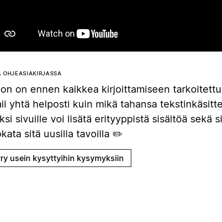
 OHJEASIAKIRJASSA
on on ennen kaikkea kirjoittamiseen tarkoitettu
ii yhtä helposti kuin mikä tahansa tekstinkäsitt
ksi sivuille voi lisätä erityyppistä sisältöä sekä sii
ata sitä uusilla tavoilla ✏️
rry usein kysyttyihin kysymyksiin