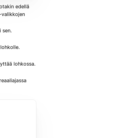
jotakin edellä
-valikkojen
i sen.
lohkolle.
äyttää lohkossa.
 reaaliajassa