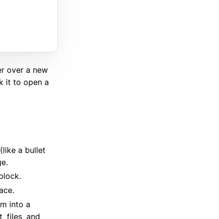
er over a new
k it to open a
like a bullet
ge.
block.
ace.
em into a
, files, and