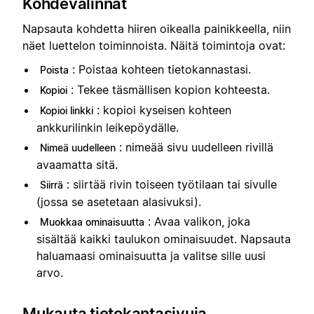
Kohdevalinnat
Napsauta kohdetta hiiren oikealla painikkeella, niin
näet luettelon toiminnoista. Näitä toimintoja ovat:
: Poistaa kohteen tietokannastasi.
Poista
: Tekee täsmällisen kopion kohteesta.
Kopioi
: kopioi kyseisen kohteen
Kopioi linkki
ankkurilinkin leikepöydälle.
: nimeää sivu uudelleen rivillä
Nimeä uudelleen
avaamatta sitä.
: siirtää rivin toiseen työtilaan tai sivulle
Siirrä
(jossa se asetetaan alasivuksi).
: Avaa valikon, joka
Muokkaa ominaisuutta
sisältää kaikki taulukon ominaisuudet. Napsauta
haluamaasi ominaisuutta ja valitse sille uusi
arvo.
Mukauta tietokantasivuja