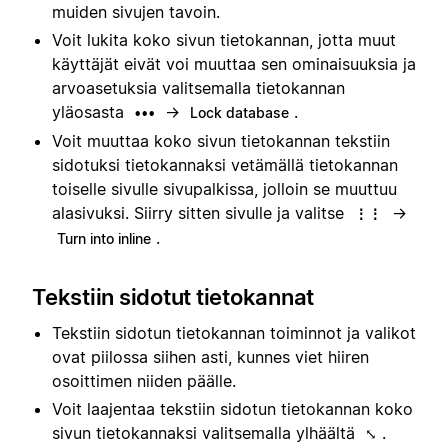
muiden sivujen tavoin.
Voit lukita koko sivun tietokannan, jotta muut
käyttäjät eivät voi muuttaa sen ominaisuuksia ja
arvoasetuksia valitsemalla tietokannan
yläosasta
→
.
•••
Lock database
Voit muuttaa koko sivun tietokannan tekstiin
sidotuksi tietokannaksi vetämällä tietokannan
toiselle sivulle sivupalkissa, jolloin se muuttuu
alasivuksi. Siirry sitten sivulle ja valitse
→
⋮⋮
.
Turn into inline
Tekstiin sidotut tietokannat
Tekstiin sidotun tietokannan toiminnot ja valikot
ovat piilossa siihen asti, kunnes viet hiiren
osoittimen niiden päälle.
Voit laajentaa tekstiin sidotun tietokannan koko
sivun tietokannaksi valitsemalla ylhäältä
.
⤡