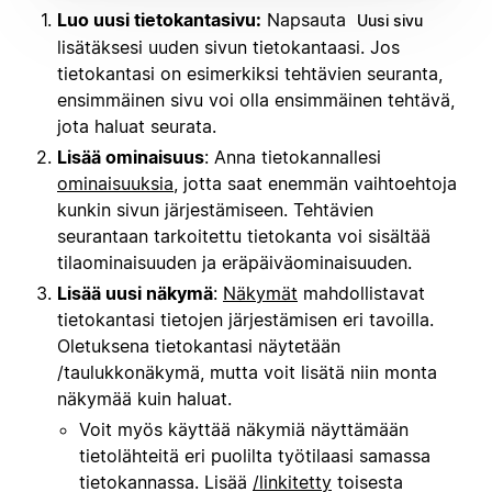
Luo uusi tietokantasivu:
Napsauta
Uusi sivu
lisätäksesi uuden sivun tietokantaasi. Jos
tietokantasi on esimerkiksi tehtävien seuranta,
ensimmäinen sivu voi olla ensimmäinen tehtävä,
jota haluat seurata.
Lisää ominaisuus
: Anna tietokannallesi
ominaisuuksia
, jotta saat enemmän vaihtoehtoja
kunkin sivun järjestämiseen. Tehtävien
seurantaan tarkoitettu tietokanta voi sisältää
tilaominaisuuden ja eräpäiväominaisuuden.
Lisää uusi näkymä
:
Näkymät
mahdollistavat
tietokantasi tietojen järjestämisen eri tavoilla.
Oletuksena tietokantasi näytetään
/taulukkonäkymä, mutta voit lisätä niin monta
näkymää kuin haluat.
Voit myös käyttää näkymiä näyttämään
tietolähteitä eri puolilta työtilaasi samassa
tietokannassa. Lisää
/linkitetty
toisesta