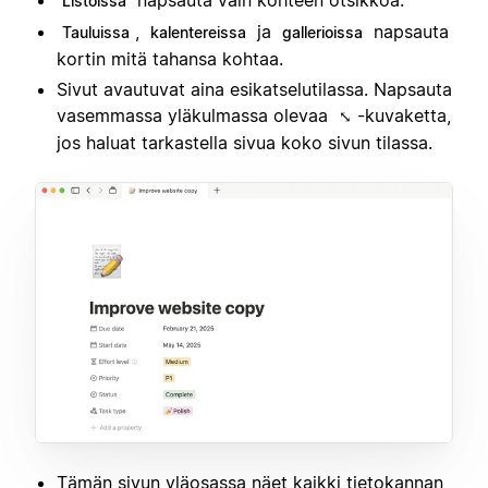
Listoissa
,
ja
napsauta
Tauluissa
kalentereissa
gallerioissa
kortin mitä tahansa kohtaa.
Sivut avautuvat aina esikatselutilassa. Napsauta
vasemmassa yläkulmassa olevaa
-kuvaketta,
⤡
jos haluat tarkastella sivua koko sivun tilassa.
Tämän sivun yläosassa näet kaikki tietokannan