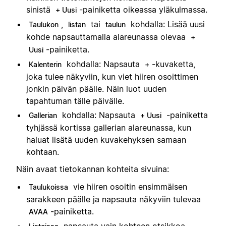
sinistä
-painiketta oikeassa yläkulmassa.
+ Uusi
,
tai
kohdalla: Lisää uusi
Taulukon
listan
taulun
kohde napsauttamalla alareunassa olevaa
+
-painiketta.
Uusi
kohdalla: Napsauta
-kuvaketta,
Kalenterin
+
joka tulee näkyviin, kun viet hiiren osoittimen
jonkin päivän päälle. Näin luot uuden
tapahtuman tälle päivälle.
kohdalla: Napsauta
-painiketta
Gallerian
+ Uusi
tyhjässä kortissa gallerian alareunassa, kun
haluat lisätä uuden kuvakehyksen samaan
kohtaan.
Näin avaat tietokannan kohteita sivuina:
vie hiiren osoitin ensimmäisen
Taulukoissa
sarakkeen päälle ja napsauta näkyviin tulevaa
-painiketta.
AVAA
napsauta vain kohteen otsikkoa.