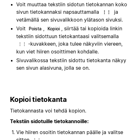
Voit muuttaa tekstiin sidotun tietokannan koko
sivun tietokannaksi napsauttamalla
ja
⋮⋮
vetämällä sen sivuvalikkoon ylätason sivuksi.
Voit
,
, siirtää tai kopioida linkin
Poista
Kopioi
tekstiin sidottuun tietokantaasi valitsemalla
-kuvakkeen, joka tulee näkyviin viereen,
⋮⋮
kun viet hiiren osoittimen kohdalle.
Sivuvalikossa tekstiin sidottu tietokanta näkyy
sen sivun alasivuna, jolla se on.
Kopioi tietokanta
Tietokannasta voi tehdä kopion.
Tekstiin sidotuille tietokannoille:
Vie hiiren osoitin tietokannan päälle ja valitse
sitten
.
⋮⋮