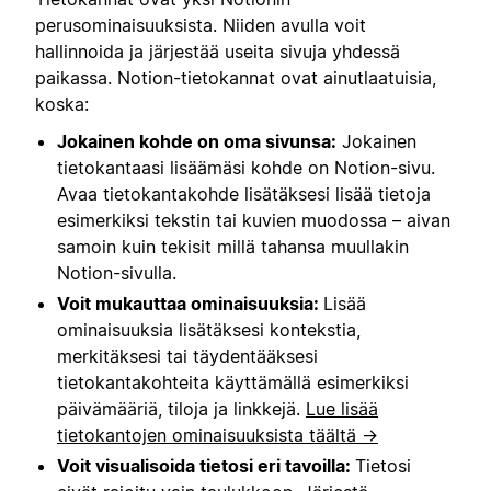
perusominaisuuksista. Niiden avulla voit
hallinnoida ja järjestää useita sivuja yhdessä
paikassa. Notion-tietokannat ovat ainutlaatuisia,
koska:
Jokainen kohde on oma sivunsa:
Jokainen
tietokantaasi lisäämäsi kohde on Notion-sivu.
Avaa tietokantakohde lisätäksesi lisää tietoja
esimerkiksi tekstin tai kuvien muodossa – aivan
samoin kuin tekisit millä tahansa muullakin
Notion-sivulla.
Voit mukauttaa ominaisuuksia:
Lisää
ominaisuuksia lisätäksesi kontekstia,
merkitäksesi tai täydentääksesi
tietokantakohteita käyttämällä esimerkiksi
päivämääriä, tiloja ja linkkejä.
Lue lisää
tietokantojen ominaisuuksista täältä →
Voit visualisoida tietosi eri tavoilla:
Tietosi