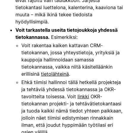
eivät rajoitu vain taulukkoon. Järjestä
tietokantasi luettelona, kalenterina, kaaviona tai
muuta
– mikä ikinä tekee tiedoista
hyödyllisimpiä.
Voit tarkastella useita tietojoukkoja yhdessä
tietokannassa.
Esimerkiksi:
Voit rakentaa kaiken kattavan CRM-
tietokannan, jossa yhteystietoja, yrityksiä ja
kauppoja hallinnoidaan samassa
tietokannassa, vaikka niitä käsitelläänkin
erillisinä
tietolähteinä
.
Ehkä tiimisi hallinnoi tällä hetkellä projekteja
ja tehtäviä yhdessä tietokannassa ja OKR-
tavoitteita toisessa. Voit
linkki
OKR-
tietokannan projekti- ja tehtävätietokantaasi
ja tuoda kaikki nämä tiedot yhteen paikkaan,
jolloin näet tiimisi edistymisen rinnakkain
ilman, että joudut hyppimään työtilasi eri
osien välillä.