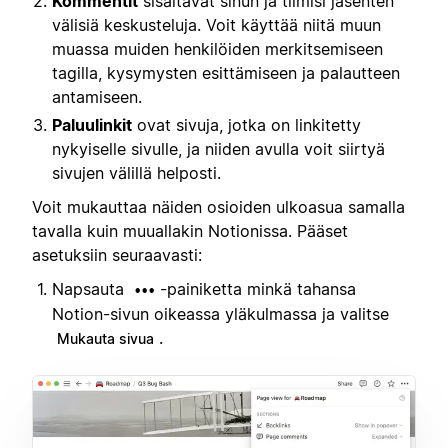
Kommentit
sisältävät sinun ja tiimisi jäsenten
välisiä keskusteluja. Voit käyttää niitä muun
muassa muiden henkilöiden merkitsemiseen
tagilla, kysymysten esittämiseen ja palautteen
antamiseen.
Paluulinkit
ovat sivuja, jotka on linkitetty
nykyiselle sivulle, ja niiden avulla voit siirtyä
sivujen välillä helposti.
Voit mukauttaa näiden osioiden ulkoasua samalla
tavalla kuin muuallakin Notionissa. Pääset
asetuksiin seuraavasti:
Napsauta
-painiketta minkä tahansa
•••
Notion-sivun oikeassa yläkulmassa ja valitse
.
Mukauta sivua