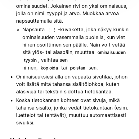
ominaisuudet. Jokainen rivi on yksi ominaisuus,
jolla on nimi, tyyppi ja arvo. Muokkaa arvoa
napsauttamalla sitä.
Napsauta
-kuvaketta, joka näkyy kunkin
⋮⋮
ominaisuuden vasemmalla puolella, kun viet
hiiren osoittimen sen päälle. Näin voit vetää
sitä ylös- tai alaspäin, muuttaa
ominaisuuden
, vaihtaa sen
tyypin
nimen,
tai
sen.
kopioida
poistaa
Ominaisuuksiesi alla on vapaata sivutilaa, johon
voit lisätä mitä tahansa sisältölohkoa, kuten
alasivuja tai tekstiin sidottua tietokantaa.
Koska tietokannan kohteet ovat sivuja, mikä
tahansa sisältö, jonka vedät tietokantaan (esim.
luettelot tai tehtävät), muuttuu automaattisesti
sivuiksi.