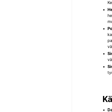
Ke
He
he
mu
Po
ka
pa
vä
Si
vä
Si
ty
Kä
Da