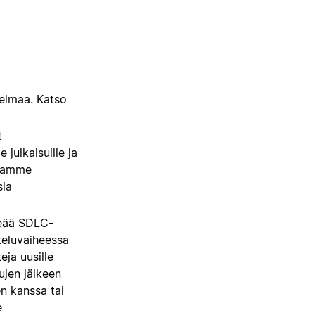
jelmaa. Katso
t
 julkaisuille ja
itamme
sia
keää SDLC-
teluvaiheessa
eja uusille
sujen jälkeen
n kanssa tai
e