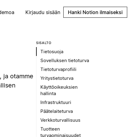
demoa
Kirjaudu sisään
Hanki Notion ilmaiseksi
SISÄLTÖ
Tietosuoja
Sovelluksen tietoturva
Tietoturvaprofiili
a, ja otamme
Yritystietoturva
llisen
Käyttöoikeuksien
hallinta
Infrastruktuuri
Päätelaiteturva
Verkkoturvallisuus
Tuotteen
turvaominaisuudet