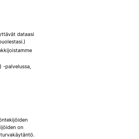
yttävät dataasi
uolestasi.)
ankkijoistamme
 -palvelussa,
öntekijöiden
ijöiden on
oturvakäytäntö.