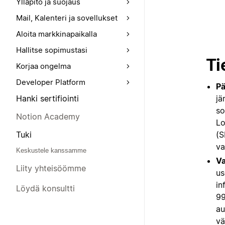
Ylläpito ja suojaus
Mail, Kalenteri ja sovellukset
Aloita markkinapaikalla
Hallitse sopimustasi
Ti
Korjaa ongelma
Developer Platform
Pä
jä
Hanki sertifiointi
so
Notion Academy
Lo
(S
Tuki
va
Keskustele kanssamme
Va
Liity yhteisöömme
us
in
Löydä konsultti
99
au
vä