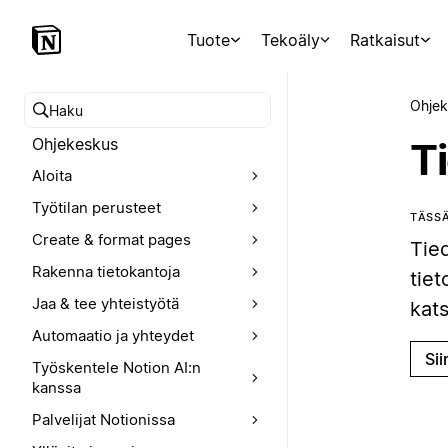
Tuote
Tekoäly
Ratkaisut
Ohjek
Hae ohjekeskuksesta
Ohjekeskus
T
Aloita
Työtilan perusteet
TÄSSÄ
Create & format pages
Tie
Rakenna tietokantoja
tiet
Jaa & tee yhteistyötä
kat
Automaatio ja yhteydet
Sii
Työskentele Notion AI:n
kanssa
Palvelijat Notionissa