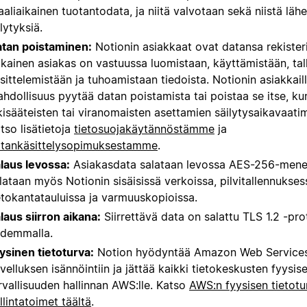
aaliaikainen tuotantodata, ja niitä valvotaan sekä niistä läh
lytyksiä.
tan poistaminen:
Notionin asiakkaat ovat datansa rekisteri
kainen asiakas on vastuussa luomistaan, käyttämistään, tal
sittelemistään ja tuhoamistaan tiedoista. Notionin asiakkail
hdollisuus pyytää datan poistamista tai poistaa se itse, kun
kisääteisten tai viranomaisten asettamien säilytysaikavaati
tso lisätietoja
tietosuojakäytännöstämme
ja
tankäsittelysopimuksestamme
.
laus levossa:
Asiakasdata salataan levossa AES-256-menet
lataan myös Notionin sisäisissä verkoissa, pilvitallennukses
etokantatauluissa ja varmuuskopioissa.
laus siirron aikana:
Siirrettävä data on salattu TLS 1.2 -prot
demmalla.
ysinen tietoturva:
Notion hyödyntää Amazon Web Services
velluksen isännöintiin ja jättää kaikki tietokeskusten fyysis
rvallisuuden hallinnan AWS:lle. Katso
AWS:n fyysisen tietotu
llintatoimet täältä
.