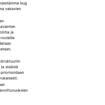
järjestämme bug
lma vakavien
en
 avainten
intia ja
rooleille
hdetaan
tetaan.
struktuuriin
 ja sisäisiä
 priorisoidaan
ukaisesti.
eet
aavoittuvuuksien