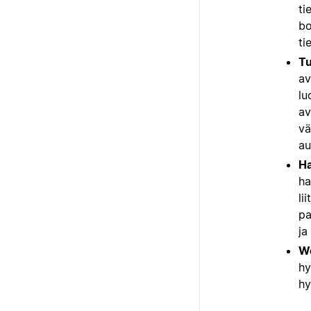
ti
bo
ti
Tu
av
lu
av
vä
au
Ha
ha
li
pa
ja
We
hy
hy