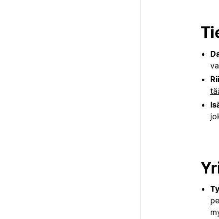
Ti
Da
va
Ri
tä
Is
jo
Yr
Ty
pe
my