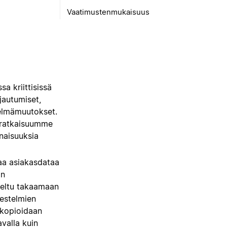
Vaatimustenmukaisuus
a kriittisissä
jautumiset,
telmämuutokset.
taratkaisuumme
naisuuksia
taa asiakasdataa
än
iteltu takaamaan
jestelmien
skopioidaan
valla kuin