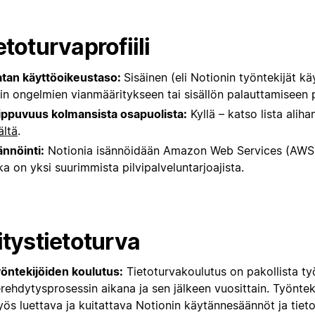
etoturvaprofiili
tan käyttöoikeustaso:
Sisäinen (eli Notionin työntekijät kä
in ongelmien vianmääritykseen tai sisällön palauttamiseen p
ippuvuus kolmansista osapuolista:
Kyllä – katso lista alih
ältä
.
ännöinti:
Notionia isännöidään Amazon Web Services (AWS)
ka on yksi suurimmista pilvipalveluntarjoajista.
itystietoturva
öntekijöiden koulutus:
Tietoturvakoulutus on pakollista ty
rehdytysprosessin aikana ja sen jälkeen vuosittain. Työntek
ös luettava ja kuitattava Notionin käytännesäännöt ja tiet