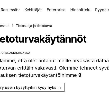
Resurssit
Kehittäjät
Enterprise
Hinnoittelu
Pyydä 
eskus
Tietosuoja ja tietoturva
ietoturvakäytännöt
 OHJEASIAKIRJASSA
dämme, että olet antanut meille arvokasta data
oturvan erittäin vakavasti. Olemme tehneet syvä
sauksen tietoturvakäytäntöihimme 🔒
rry usein kysyttyihin kysymyksiin