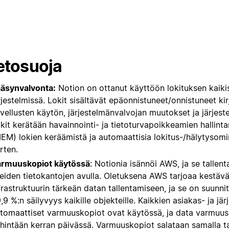
etosuoja
äsynvalvonta:
Notion on ottanut käyttöön lokituksen kaikiss
rjestelmissä. Lokit sisältävät epäonnistuneet/onnistuneet kir
vellusten käytön, järjestelmänvalvojan muutokset ja järjes
kit kerätään havainnointi- ja tietoturvapoikkeamien hallin
IEM) lokien keräämistä ja automaattisia lokitus-/hälytysomi
rten.
rmuuskopiot käytössä
: Notionia isännöi AWS, ja se tallen
eiden tietokantojen avulla. Oletuksena AWS tarjoaa kestäv
frastruktuurin tärkeän datan tallentamiseen, ja se on suunn
,9 %:n säilyvyys kaikille objekteille. Kaikkien asiakas- ja jär
tomaattiset varmuuskopiot ovat käytössä, ja data varmuu
hintään kerran päivässä. Varmuuskopiot salataan samalla ta