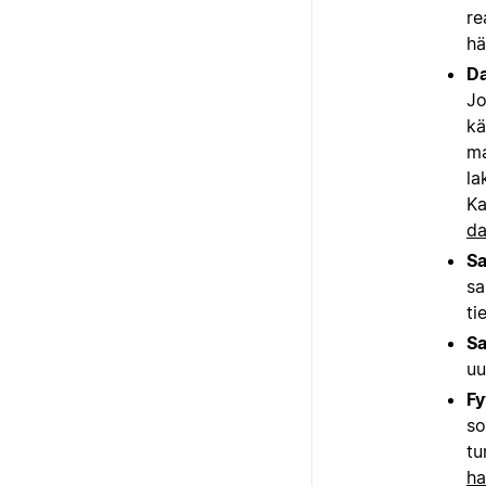
re
hä
Da
Jo
kä
ma
la
Ka
da
Sa
sa
ti
Sa
uu
Fy
so
tu
ha