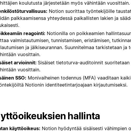
hittäjien koulutusta järjestetään myös vähintään vuosittain.
nkilöstöturvallisuus:
Notion suorittaa työntekijöille tausta
idän palkkaamisensa yhteydessä paikallisten lakien ja sää
kaisesti.
ikkeamiin reagointi:
Notionilla on poikkeamien hallintasuun
ttaa valmistautumisen, tunnistamisen, eristämisen, tutkinna
lautumisen ja jälkiseurannan. Suunnitelmaa tarkistetaan ja 
hintään vuosittain.
säiset arvioinnit:
Sisäiset tietoturva-auditoinnit suoritetaan 
hintään vuosittain.
säinen SSO:
Monivaiheinen todennus (MFA) vaaditaan kaikil
öntekijöiltä Notionin identiteetintarjoajaan kirjautumiseksi.
yttöoikeuksien hallinta
tan käyttöoikeus:
Notion hyödyntää sisäisesti vähimpien o