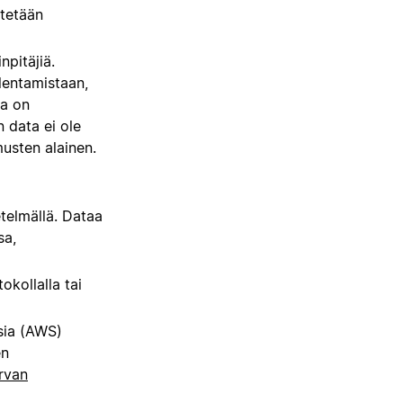
etetään
npitäjiä.
lentamistaan,
la on
 data ei ole
musten alainen.
elmällä. Dataa
sa,
okollalla tai
ia (AWS)
en
rvan