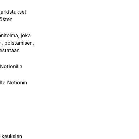
tarkistukset
dösten
nitelma, joka
n, poistamisen,
testataan
Notionilla
ta Notionin
ikeuksien