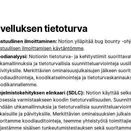
velluksen tietoturva
stuullinen ilmoittaminen:
Notion ylläpitää bug bounty -oh
stuullisen ilmoittamisen käytäntömme
.
odianalyysi:
Notionin tietoturva- ja kehitystiimit suorittava
kamallinnuksia ja tietoturvallisia suunnitteluarviointeja uusille
ivityksille. Merkittävien ominaisuusjulkaisujen jälkeen suor
odiauditointeja, koodikatselmointeja ja tietoturvaskannauk
odikannallemme.
jelmistokehityksen elinkaari (SDLC):
Notion käyttää sel
osessia varmistaakseen koodin tietoturvallisuuden. Suunnit
hdään uhkamallinnuksia ja tietoturvallisia suunnitteluarvioint
lkaisuille ja päivityksille. Merkittävien ominaisuuksien julkai
oritamme koodiauditointeja, teemme yhteistyötä toimittajie
rjestämme sisäisen tunkeutumistestauksen sekä suoritamm