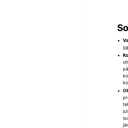
So
Va
va
Ko
uh
pä
ko
ko
Oh
pr
te
ju
su
jä