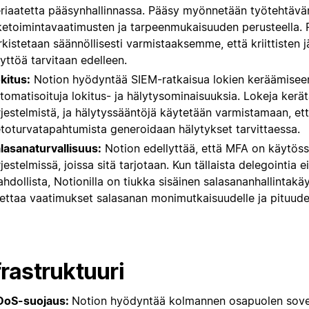
riaatetta pääsynhallinnassa. Pääsy myönnetään työtehtävä
iketoimintavaatimusten ja tarpeenmukaisuuden perusteella.
rkistetaan säännöllisesti varmistaaksemme, että kriittisten j
yttöä tarvitaan edelleen.
kitus:
Notion hyödyntää SIEM-ratkaisua lokien keräämisee
tomatisoituja lokitus- ja hälytysominaisuuksia. Lokeja kerätä
rjestelmistä, ja hälytyssääntöjä käytetään varmistamaan, et
etoturvatapahtumista generoidaan hälytykset tarvittaessa.
lasanaturvallisuus:
Notion edellyttää, että MFA on käytöss
rjestelmissä, joissa sitä tarjotaan. Kun tällaista delegointia e
hdollista, Notionilla on tiukka sisäinen salasananhallintakä
ettaa vaatimukset salasanan monimutkaisuudelle ja pituudel
frastruktuuri
DoS-suojaus:
Notion hyödyntää kolmannen osapuolen sove