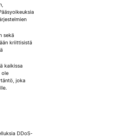
n,
 Pääsyoikeuksia
ärjestelmien
n sekä
än kriittisistä
tä
ä kaikissa
i ole
ytäntö, joka
le.
lluksia DDoS-