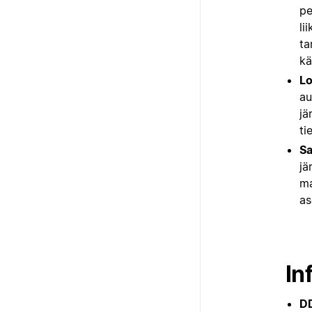
pe
li
ta
kä
Lo
au
jä
ti
Sa
jä
ma
as
In
D