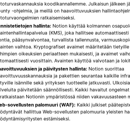
etoturvaskannauksia koodikannallemme. Julkaisun jälkeen 
unty -ohjelmia, ja meillä on haavoittuvuuksien hallintaohje
etoturvaongelmien ratkaisemiseksi.
nnistetietojen hallinta:
Notion käyttää kolmannen osapuol
aintenhallintapalvelua (KMS), joka hallitsee automaattisesti
ontia, pääsynvalvontaa, turvallista tallennusta, varmuuskopio
ainten vaihtoa. Kryptografiset avaimet määritetään tietyille 
himpien oikeuksien periaatteen mukaisesti, ja avaimet vai
tomaattisesti vuosittain. Avainten käyttöä valvotaan ja loki
avoittuvuuksien ja päivitysten hallinta:
Notion suorittaa
avoittuvuusskannauksia ja pakettien seurantaa kaikille infra
ittyville isännille sekä yrityksen tuotteelle jatkuvasti. Ulkoisia
lveluita päivitetään säännöllisesti. Kaikki havaitut ongelmat
 ratkaistaan Notionin ympäristössä niiden vakavuusasteen m
b-sovellusten palomuuri (WAF):
Kaikki julkiset päätepist
ödyntävät hallittua Web-sovellusten palomuuria yleisten h
ödyntämisyritysten estämiseksi.