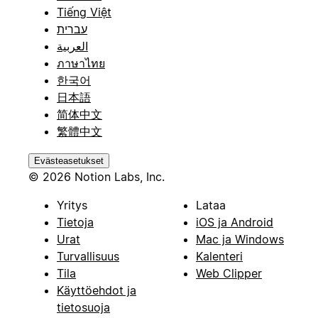
Tiếng Việt
עברית
العربية
ภาษาไทย
한국어
日本語
简体中文
繁體中文
Evästeasetukset
© 2026 Notion Labs, Inc.
Yritys
Lataa
Tietoja
iOS ja Android
Urat
Mac ja Windows
Turvallisuus
Kalenteri
Tila
Web Clipper
Käyttöehdot ja
tietosuoja