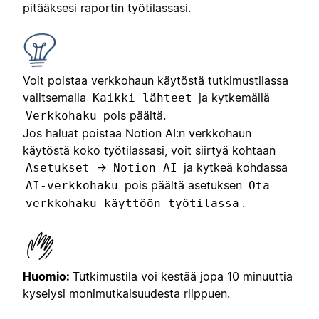
pitääksesi raportin työtilassasi.
Voit poistaa verkkohaun käytöstä tutkimustilassa
valitsemalla
ja kytkemällä
Kaikki lähteet
pois päältä.
Verkkohaku
Jos haluat poistaa Notion AI:n verkkohaun
käytöstä koko työtilassasi, voit siirtyä kohtaan
→
ja kytkeä kohdassa
Asetukset
Notion AI
pois päältä asetuksen
AI-verkkohaku
Ota
.
verkkohaku käyttöön työtilassa
Huomio:
Tutkimustila voi kestää jopa 10 minuuttia
kyselysi monimutkaisuudesta riippuen.