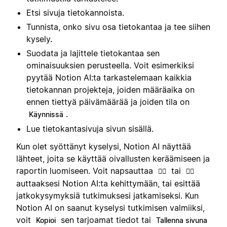
Etsi sivuja tietokannoista.
Tunnista, onko sivu osa tietokantaa ja tee siihen
kysely.
Suodata ja lajittele tietokantaa sen
ominaisuuksien perusteella. Voit esimerkiksi
pyytää Notion AI:ta tarkastelemaan kaikkia
tietokannan projekteja, joiden määräaika on
ennen tiettyä päivämäärää ja joiden tila on
.
Käynnissä
Lue tietokantasivuja sivun sisällä.
Kun olet syöttänyt kyselysi, Notion AI näyttää
lähteet, joita se käyttää oivallusten keräämiseen ja
raportin luomiseen. Voit napsauttaa
tai
👍🏼
👎🏼
auttaaksesi Notion AI:ta kehittymään, tai esittää
jatkokysymyksiä tutkimuksesi jatkamiseksi. Kun
Notion AI on saanut kyselysi tutkimisen valmiiksi,
voit
sen tarjoamat tiedot tai
Kopioi
Tallenna sivuna