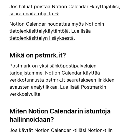
Jos haluat poistaa Notion Calendar -käyttäjätilisi,
seuraa näitä ohjeita →
Notion Calendar noudattaa myös Notionin
tietojenkäsittelykäytäntöjä. Lue lisää
tietojenkäsittelyn lisäyksestä
.
Mikä on pstmrk.it?
Postmark on yksi sähköpostipalvelujen
tarjoajistamme. Notion Calendar käyttää
verkkotunnusta
pstmrk.it
seuratakseen linkkien
avausten analytiikkaa. Lue lisää
Postmarkin
verkkosivuilta
.
Miten Notion Calendarin istuntoja
hallinnoidaan?
Jos käytät Notion Calendar -tiliäsi Notion-tilin