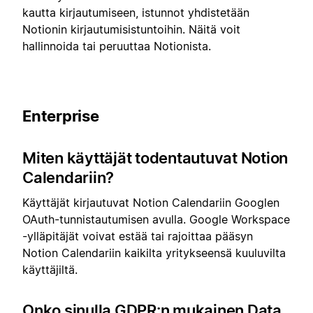
kautta kirjautumiseen, istunnot yhdistetään
Notionin kirjautumisistuntoihin. Näitä voit
hallinnoida tai peruuttaa Notionista.
Enterprise
Miten käyttäjät todentautuvat Notion
Calendariin?
Käyttäjät kirjautuvat Notion Calendariin Googlen
OAuth-tunnistautumisen avulla. Google Workspace
-ylläpitäjät voivat estää tai rajoittaa pääsyn
Notion Calendariin kaikilta yritykseensä kuuluvilta
käyttäjiltä.
Onko sinulla GDPR:n mukainen Data