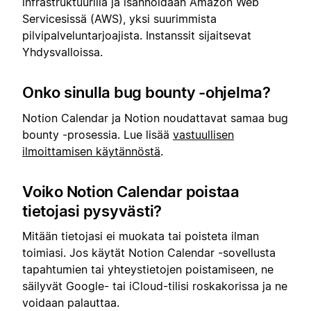
infrastruktuurilla ja isännöidään Amazon Web
Servicesissä (AWS), yksi suurimmista
pilvipalveluntarjoajista. Instanssit sijaitsevat
Yhdysvalloissa.
Onko sinulla bug bounty -ohjelma?
Notion Calendar ja Notion noudattavat samaa bug
bounty -prosessia. Lue lisää
vastuullisen
ilmoittamisen käytännöstä
.
Voiko Notion Calendar poistaa
tietojasi pysyvästi?
Mitään tietojasi ei muokata tai poisteta ilman
toimiasi. Jos käytät Notion Calendar -sovellusta
tapahtumien tai yhteystietojen poistamiseen, ne
säilyvät Google- tai iCloud-tilisi roskakorissa ja ne
voidaan palauttaa.