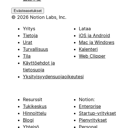
Evästeasetukset
© 2026 Notion Labs, Inc.
Yritys
Lataa
Tietoja
iOS ja Android
Urat
Mac ja Windows
Turvallisuus
Kalenteri
Tila
Web Clipper
Käyttöehdot ja
tietosuoja
Yksityisyydensuojaoikeutesi
Resurssit
Notion:
Tukikeskus
Enterprise
Hinnoittelu
Startup-yritykset
Blogi
Pienyritykset
Yhteisö
Personal