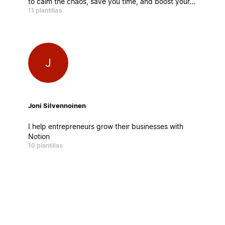
to calm the chaos, save you time, and boost your
11 plantillas
productivity. Easy to customize, simple to use—
and damn powerful.
J
Joni Silvennoinen
I help entrepreneurs grow their businesses with
Notion
10 plantillas