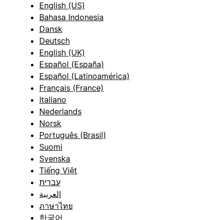
English (US)
Bahasa Indonesia
Dansk
Deutsch
English (UK)
Español (España)
Español (Latinoamérica)
Français (France)
Italiano
Nederlands
Norsk
Português (Brasil)
Suomi
Svenska
Tiếng Việt
עברית
العربية
ภาษาไทย
한국어