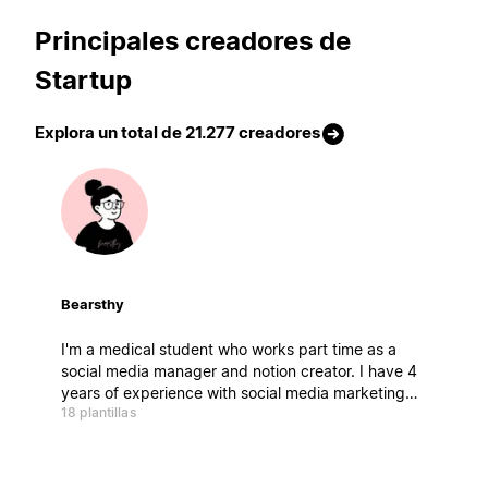
Principales creadores de
Startup
Explora un total de 21.277 creadores
Bearsthy
I'm a medical student who works part time as a
social media manager and notion creator. I have 4
years of experience with social media marketing
18 plantillas
and my main aim is to help people stay productive
while learning the best strategies for marketing,
business and social media growth.