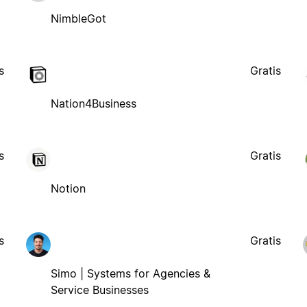
NimbleGot
s
Gratis
Nation4Business
s
Gratis
Notion
s
Gratis
Simo | Systems for Agencies &
Service Businesses