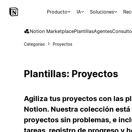
Producto
IA
Soluciones
Rec
Notion Marketplace
Plantillas
Agentes
Consulto
Categorías
Proyectos
Plantillas: Proyectos
Agiliza tus proyectos con las p
Notion. Nuestra colección está
proyectos sin problemas, e inc
tareas, registro de progreso y 