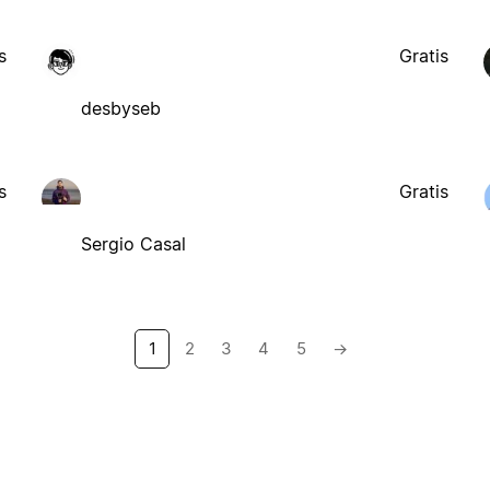
s
Gratis
desbyseb
s
Gratis
Sergio Casal
1
2
3
4
5
→