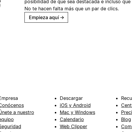
posibilidad de que sea destacada e incluso que 
No te hacen falta más que un par de clics.
Empieza aquí
→
Empresa
Descargar
Recu
Conócenos
iOS y Android
Cent
Únete a nuestro
Mac y Windows
Prec
equipo
Calendario
Blog
Seguridad
Web Clipper
Com