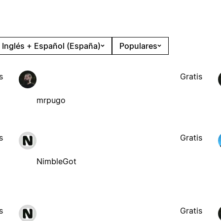
Inglés + Español (España)
Populares
s
Gratis
mrpugo
s
Gratis
NimbleGot
s
Gratis