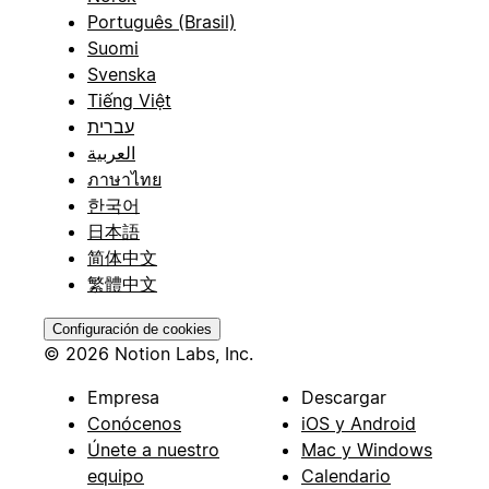
Português (Brasil)
Suomi
Svenska
Tiếng Việt
עברית
العربية
ภาษาไทย
한국어
日本語
简体中文
繁體中文
Configuración de cookies
© 2026 Notion Labs, Inc.
Empresa
Descargar
Conócenos
iOS y Android
Únete a nuestro
Mac y Windows
equipo
Calendario