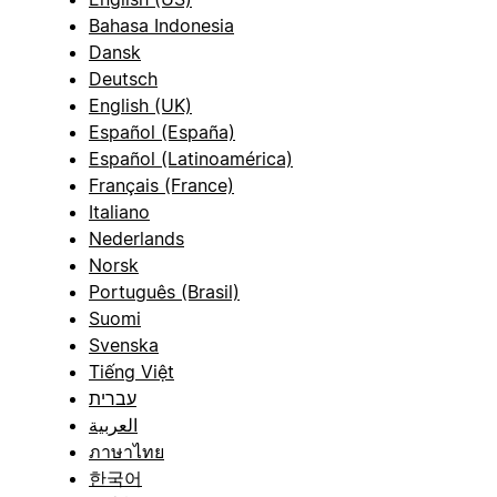
Bahasa Indonesia
Dansk
Deutsch
English (UK)
Español (España)
Español (Latinoamérica)
Français (France)
Italiano
Nederlands
Norsk
Português (Brasil)
Suomi
Svenska
Tiếng Việt
עברית
العربية
ภาษาไทย
한국어