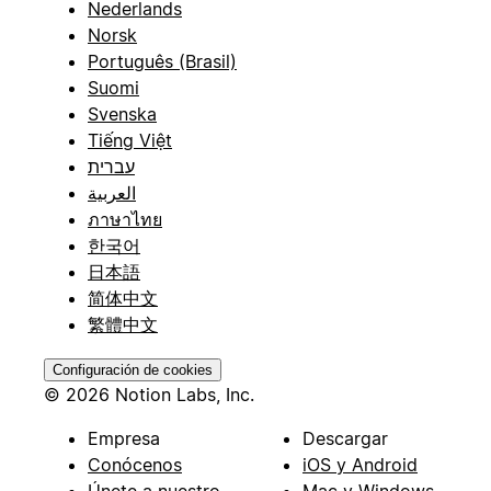
Nederlands
Norsk
Português (Brasil)
Suomi
Svenska
Tiếng Việt
עברית
العربية
ภาษาไทย
한국어
日本語
简体中文
繁體中文
Configuración de cookies
© 2026 Notion Labs, Inc.
Empresa
Descargar
Conócenos
iOS y Android
Únete a nuestro
Mac y Windows