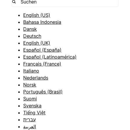
English (US)
Bahasa Indonesia
Dansk
Deutsch
English (UK)
Español (España)
Español (Latinoamérica)
Français (France)
Italiano
Nederlands
Norsk
Português (Brasil)
Suomi
Svenska
Tiếng Việt
עברית
العربية