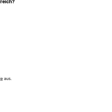
freich?
ie
aus.