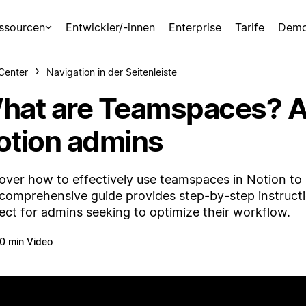
ssourcen
Entwickler/-innen
Enterprise
Tarife
Demo
-Center
Navigation in der Seitenleiste
hat are Teamspaces? A 
otion admins
over how to effectively use teamspaces in Notion to s
comprehensive guide provides step-by-step instructio
ect for admins seeking to optimize their workflow.
0 min Video