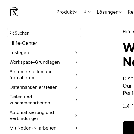
Produkt
KI
Lösungen
Re
Hilfe
Hilfe-Center durchsuchen
W
Hilfe-Center
Loslegen
N
Workspace-Grundlagen
Seiten erstellen und
formatieren
Disc
Our 
Datenbanken erstellen
Perf
Teilen und
zusammenarbeiten
1
Automatisierung und
Verbindungen
Mit Notion-KI arbeiten