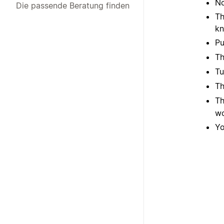
No
Die passende Beratung finden
Th
kn
Pu
T
Tu
T
T
wo
Y