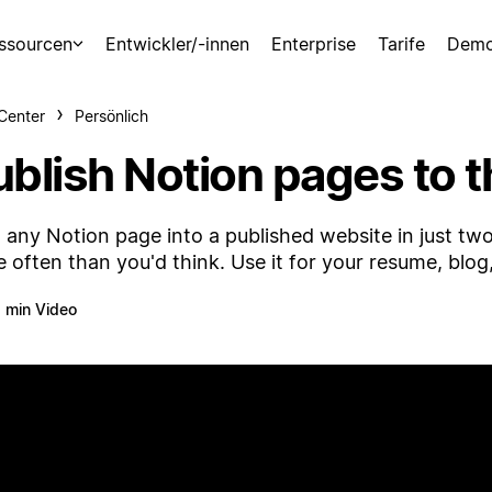
ssourcen
Entwickler/-innen
Enterprise
Tarife
Demo
-Center
Persönlich
ublish Notion pages to 
 any Notion page into a published website in just two 
 often than you'd think. Use it for your resume, bl
 min Video