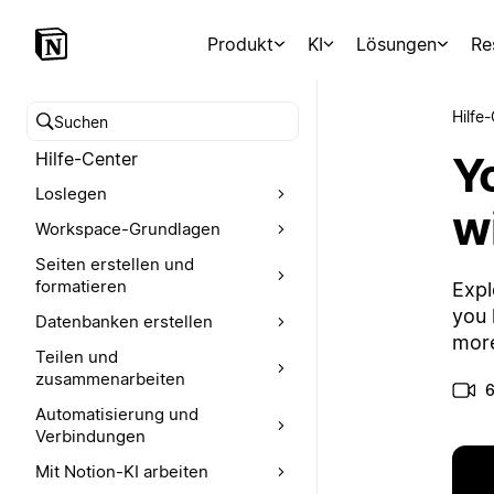
Produkt
KI
Lösungen
Re
Hilfe
Hilfe-Center durchsuchen
Yo
Hilfe-Center
Loslegen
wi
Workspace-Grundlagen
Seiten erstellen und
formatieren
Expl
you 
Datenbanken erstellen
more
Teilen und
zusammenarbeiten
6
Automatisierung und
Verbindungen
Mit Notion-KI arbeiten