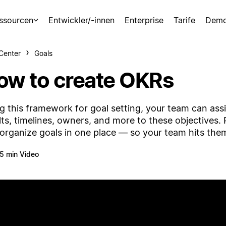
ssourcen
Entwickler/-innen
Enterprise
Tarife
Demo
-Center
Goals
ow to create OKRs
g this framework for goal setting, your team can ass
lts, timelines, owners, and more to these objectives. P
organize goals in one place — so your team hits the
5 min Video