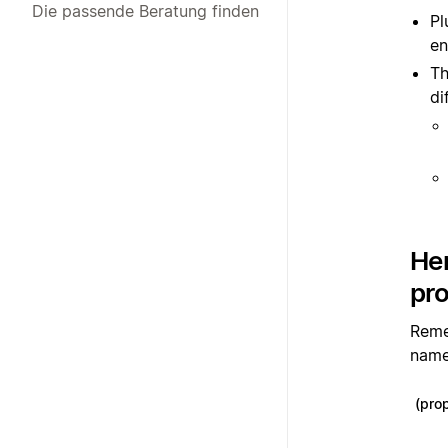
Die passende Beratung finden
Pl
en
Th
di
Her
pr
Remem
name 
(prop