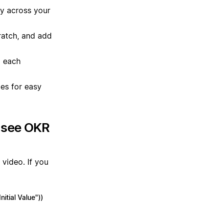
cy across your
ratch, and add
o each
es for easy
o see OKR
 video. If you
itial Value"))