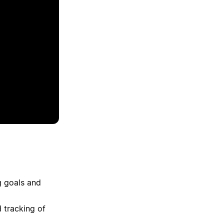
n
g goals and
d tracking of