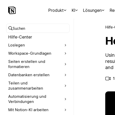
Produkt
KI
Lösungen
Re
Hilfe
Hilfe-Center durchsuchen
H
Hilfe-Center
Loslegen
Workspace-Grundlagen
Usin
resu
Seiten erstellen und
formatieren
and 
Datenbanken erstellen
1
Teilen und
zusammenarbeiten
Automatisierung und
Verbindungen
Mit Notion-KI arbeiten