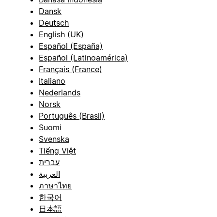
Dansk
Deutsch
English (UK)
Español (España)
Español (Latinoamérica)
Français (France)
Italiano
Nederlands
Norsk
Português (Brasil)
Suomi
Svenska
Tiếng Việt
עברית
العربية
ภาษาไทย
한국어
日本語