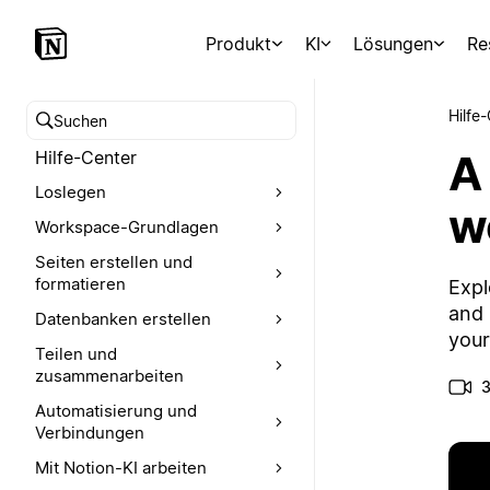
Produkt
KI
Lösungen
Re
Hilfe
Hilfe-Center durchsuchen
A
Hilfe-Center
Loslegen
w
Workspace-Grundlagen
Seiten erstellen und
formatieren
Expl
and 
Datenbanken erstellen
your
Teilen und
zusammenarbeiten
3
Automatisierung und
Verbindungen
Mit Notion-KI arbeiten