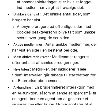
af annonceblokeringer, eller hvis et logget
ind medlem har valgt at fravælge det.
: Det unikke antal sider, som
Unikke sider vist
brugere har vist.
Anonyme brugere på offentlige sider med
cookies deaktiveret vil blive talt som unikke
seere, hver gang de ser siden.
: Antal unikke medlemmer, der
Aktive medlemmer
har vist en side i en bestemt periode.
: Medlemmer rangeret
Mest aktive redaktører
efter antallet af samlede redigeringer.
: Metrikker, der inkluderer "Hele
Hele tiden
tiden"-intervaller, går tilbage til startdatoen for
dit Enterprise-abonnement.
: En brugerinitieret interaktion med
AI-handling
en AI-funktion, såsom at sende et spørgsmål til
en agent, bede en agent om at generere et
side-resumé eller bruge AI-mødenotater til at