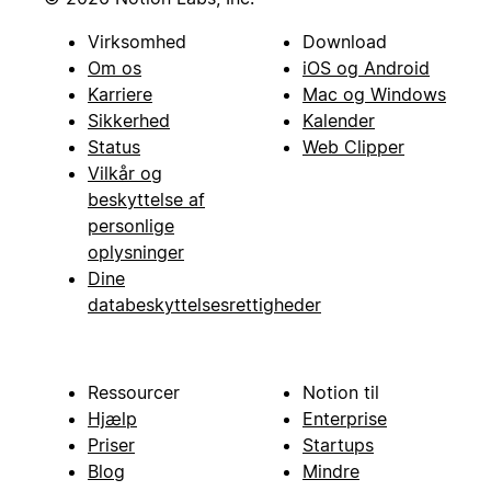
Virksomhed
Download
Om os
iOS og Android
Karriere
Mac og Windows
Sikkerhed
Kalender
Status
Web Clipper
Vilkår og
beskyttelse af
personlige
oplysninger
Dine
databeskyttelsesrettigheder
Ressourcer
Notion til
Hjælp
Enterprise
Priser
Startups
Blog
Mindre