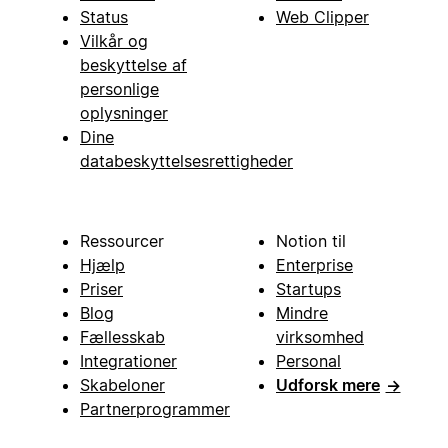
Status
Web Clipper
Vilkår og
beskyttelse af
personlige
oplysninger
Dine
databeskyttelsesrettigheder
Ressourcer
Notion til
Hjælp
Enterprise
Priser
Startups
Blog
Mindre
Fællesskab
virksomhed
Integrationer
Personal
Skabeloner
Udforsk mere
→
Partnerprogrammer