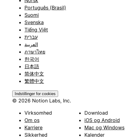
Norsk
Português (Brasil)
Suomi
Svenska
Tiếng Việt
עברית
العربية
ภาษาไทย
한국어
日本語
简体中文
繁體中文
Indstillinger for cookies
© 2026 Notion Labs, Inc.
Virksomhed
Download
Om os
iOS og Android
Karriere
Mac og Windows
Sikkerhed
Kalender