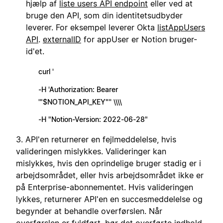
hjælp af
liste users API endpoint
eller ved at
bruge den API, som din identitetsudbyder
leverer. For eksempel leverer Okta
listAppUsers
API
.
externalID
for appUser er Notion bruger-
id'et.
curl '
-H 'Authorization: Bearer
'"$NOTION_API_KEY"'' \\\\
-H "Notion-Version: 2022-06-28"
3. API'en returnerer en fejlmeddelelse, hvis
valideringen mislykkes. Valideringer kan
mislykkes, hvis den oprindelige bruger stadig er i
arbejdsområdet, eller hvis arbejdsområdet ikke er
på Enterprise-abonnementet. Hvis valideringen
lykkes, returnerer API'en en succesmeddelelse og
begynder at behandle overførslen. Når
overførslen er fuldført, bør det overførte indhold