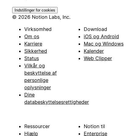
Indstillinger for cookies
© 2026 Notion Labs, Inc.
Virksomhed
Download
Om os
iOS og Android
Karriere
Mac og Windows
Sikkerhed
Kalender
Status
Web Clipper
Vilkår og
beskyttelse af
personlige
oplysninger
Dine
databeskyttelsesrettigheder
Ressourcer
Notion til
Hjælp
Enterprise