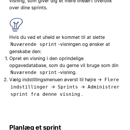
visning, som giver dig et mere lineært overblik
over dine sprints.
Hvis du ved et uheld er kommet til at slette
-visningen og ønsker at
Nuværende sprint
genskabe den:
Opret en visning i den oprindelige
opgavedatabase, som du gerne vil bruge som din
-visning.
Nuværende sprint
Vælg indstillingsmenuen øverst til højre →
Flere
→
→
indstillinger
Sprints
Administrer
.
sprint fra denne visning
Planlæg et sprint