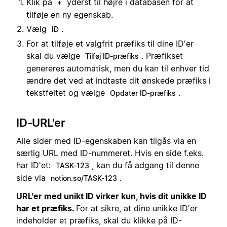
Klik på
yderst til højre i databasen for at
+
tilføje en ny egenskab.
Vælg
.
ID
For at tilføje et valgfrit præfiks til dine ID'er
skal du vælge
. Præfikset
Tilføj ID-præfiks
genereres automatisk, men du kan til enhver tid
ændre det ved at indtaste dit ønskede præfiks i
tekstfeltet og vælge
.
Opdater ID-præfiks
ID-URL'er
Alle sider med ID-egenskaben kan tilgås via en
særlig URL med ID-nummeret. Hvis en side f.eks.
har ID'et:
, kan du få adgang til denne
TASK-123
side via
.
notion.so/TASK-123
URL'er med unikt ID virker kun, hvis dit unikke ID
har et præfiks.
For at sikre, at dine unikke ID'er
indeholder et præfiks, skal du klikke på ID-