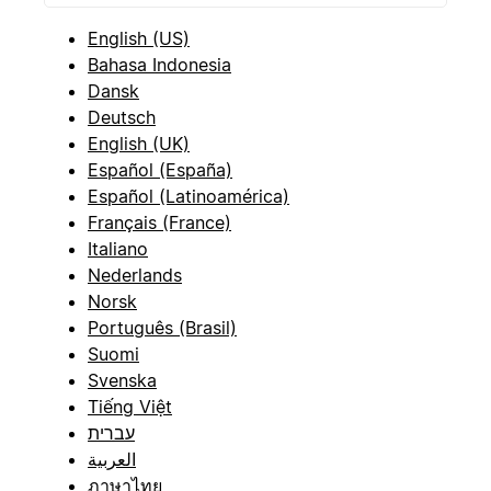
English (US)
Bahasa Indonesia
Dansk
Deutsch
English (UK)
Español (España)
Español (Latinoamérica)
Français (France)
Italiano
Nederlands
Norsk
Português (Brasil)
Suomi
Svenska
Tiếng Việt
עברית
العربية
ภาษาไทย