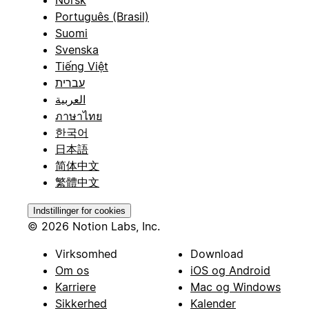
Português (Brasil)
Suomi
Svenska
Tiếng Việt
עברית
العربية
ภาษาไทย
한국어
日本語
简体中文
繁體中文
Indstillinger for cookies
© 2026 Notion Labs, Inc.
Virksomhed
Download
Om os
iOS og Android
Karriere
Mac og Windows
Sikkerhed
Kalender