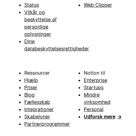
Status
Web Clipper
Vilkår og
beskyttelse af
personlige
oplysninger
Dine
databeskyttelsesrettigheder
Ressourcer
Notion til
Hjælp
Enterprise
Priser
Startups
Blog
Mindre
Fællesskab
virksomhed
Integrationer
Personal
Skabeloner
Udforsk mere
→
Partnerprogrammer