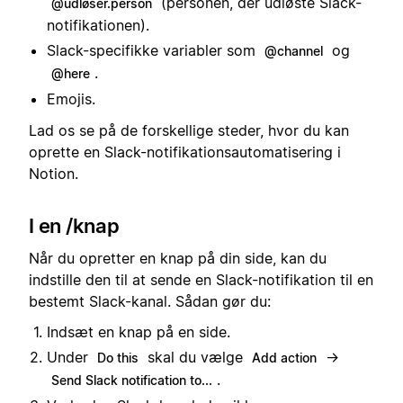
(personen, der udløste Slack-
@udløser.person
notifikationen).
Slack-specifikke variabler som
og
@channel
.
@here
Emojis.
Lad os se på de forskellige steder, hvor du kan
oprette en Slack-notifikationsautomatisering i
Notion.
I en /knap
Når du opretter en knap på din side, kan du
indstille den til at sende en Slack-notifikation til en
bestemt Slack-kanal. Sådan gør du:
Indsæt en knap på en side.
Under
skal du vælge
→
Do this
Add action
.
Send Slack notification to...