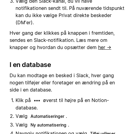
Vælg den Slack-kanal, du vil have
notifikationen sendt til. På nuværende tidspunkt
kan du ikke vælge Privat direkte beskeder
(DM'er).
Hver gang der klikkes på knappen i fremtiden,
sendes en Slack-notifikation. Læs mere om
knapper og hvordan du opsætter dem
her →
I en database
Du kan modtage en besked i Slack, hver gang
nogen tilføjer eller foretager en ændring på en
side i en database.
Klik på
øverst til højre på en Notion-
•••
database.
Vælg
.
Automatiseringer
Vælg
.
Ny automatisering
Navngiv notifikationen og vælg
Tilføj udløser