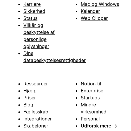
Karriere
Mac og Windows
Sikkerhed
Kalender
Status
Web Clipper
Vilkår og
beskyttelse af
personlige
oplysninger
Dine
databeskyttelsesrettigheder
Ressourcer
Notion til
Hjælp
Enterprise
Priser
Startups
Blog
Mindre
Fællesskab
virksomhed
Integrationer
Personal
Skabeloner
Udforsk mere
→